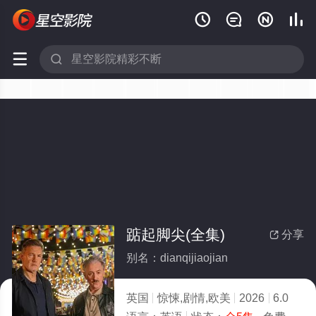






踮起脚尖(全集)
分享

别名：dianqijiaojian
英国
惊悚,剧情,欧美
2026
6.0