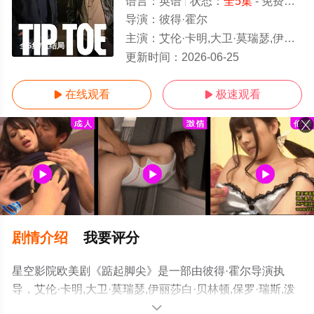
语言：
英语
状态：
全5集
- 免费在线观看
导演：
彼得·霍尔
主演：
艾伦·卡明,大卫·莫瑞瑟,伊丽莎白·贝林顿,保罗·瑞斯,泼奇·奎尼尔,卢扬达·
全5集/大结局
更新时间：
2026-06-25
在线观看
极速观看


剧情介绍
我要评分
星空影院欧美剧《踮起脚尖》是一部由彼得·霍尔导演执
导，艾伦·卡明,大卫·莫瑞瑟,伊丽莎白·贝林顿,保罗·瑞斯,泼
奇·奎尼尔,卢扬达·乌纳提·刘易斯·尼亚沃,查理·孔杜,丹尼斯·
