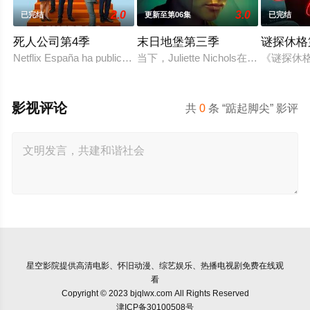
2.0
3.0
已完结
更新至第06集
已完结
死人公司第4季
末日地堡第三季
谜探休格
Netflix España ha publicado en redes social
当下，Juliette Nichols在被迫
《谜探休
影视评论
共
0
条 “踮起脚尖” 影评
星空影院
提供高清电影、怀旧动漫、综艺娱乐、热播电视剧免费在线观
看
Copyright © 2023 bjqlwx.com All Rights Reserved
津ICP备30100508号