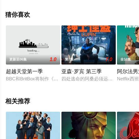
韦尔
奇,Stephen,Bailey,Clarisse,Félix,Isaac,Turner,Gabriel,Clark,
猜你喜欢
多米尼克·霍尔姆斯等明星精彩演绎的英国电视剧，大结局
剧情已揭晓（全5集），手机免费观看高清无删减完整版电
视剧全集就上星空影视，更多相关信息可移步至豆瓣电视
剧、电视猫或剧情网等平台了解。
1.0
7.0
更新至06集
第7集
全10集
超越天堂第一季
亚森·罗宾 第三季
阿尔法男
BBC和BritBox将制作《天堂岛疑云》的衍生剧《超越天堂》。
四处逃命的阿桑必须远离他的妻子和
Netfl
相关推荐