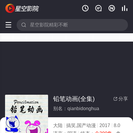






铅笔动画(全集)
分享

别名：qianbidonghua
大陆
搞笑,国产动漫
2017
8.0