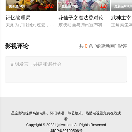
10.0
1.0
更新至04集
更新至23集
更新至681
记忆管理局
花仙子之魔法香对论
武神主宰
关潮为了能回到过去，寻找着能启动时间枪的能源“灼石”，却意
东映动画与腾讯宣布将联手打造『花
主角秦尘
影视评论
共
0
条 “铅笔动画” 影评
星空影院
提供高清电影、怀旧动漫、综艺娱乐、热播电视剧免费在线观
看
Copyright © 2023 bjqlwx.com All Rights Reserved
津ICP备30100508号