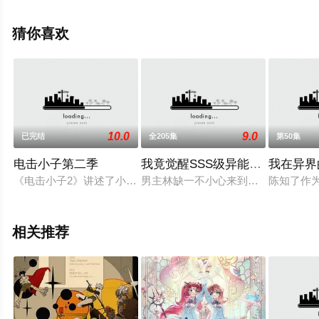
影视，更多相关信息可移步至豆瓣动漫、电视猫或剧情网
等平台了解。
猜你喜欢
10.0
9.0
已完结
全205集
第50集
电击小子第二季
我竟觉醒SSS级异能动态漫画
我在异界
《电击小子2》讲述了小光是一名五年级学生，他因为参加电视
男主林缺一不小心来到了异世界，可
陈知了作
相关推荐