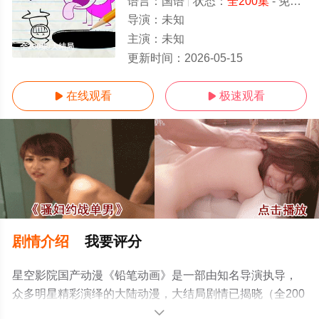
语言：
国语
状态：
全200集
- 免费在线观看
导演：
未知
主演：
未知
全200集/大结局
更新时间：
2026-05-15
在线观看
极速观看


剧情介绍
我要评分
星空影院国产动漫《铅笔动画》是一部由知名导演执导，
众多明星精彩演绎的大陆动漫，大结局剧情已揭晓（全200
集），手机免费观看高清无删减完整版动漫全集就上星空
