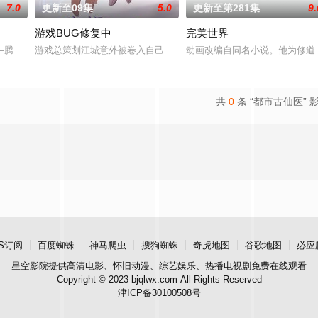
7.0
更新至09集
5.0
更新至第281集
9.
游戏BUG修复中
完美世界
的家人朋友们，他们在日常琐事中
—腾讯视频《斗罗大陆绝世唐门》动画正式启动！
游戏总策划江城意外被卷入自己设计的《诸神黄昏》游戏世界，与觉醒
动画改编自同名小说。他为修道
共
0
条 “都市古仙医” 
S订阅
百度蜘蛛
神马爬虫
搜狗蜘蛛
奇虎地图
谷歌地图
必应
星空影院
提供高清电影、怀旧动漫、综艺娱乐、热播电视剧免费在线观看
Copyright © 2023 bjqlwx.com All Rights Reserved
津ICP备30100508号