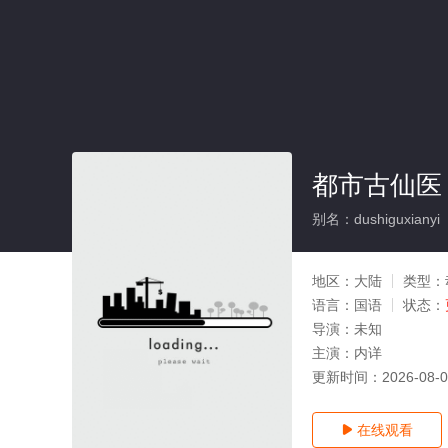
都市古仙医
别名：dushiguxianyi
地区：
大陆
类型：
语言：
国语
状态：
导演：
未知
主演：
内详
更新时间：
2026-08-
在线观看
