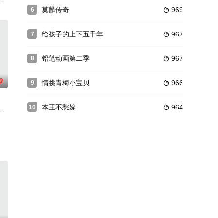
而至。不料奇力没增成，喜羊
人能力的异能，从一无所知的战斗小白，成长到横跨位面...
莫麟传奇
969
6

给孩子的上下五千年
967
7

铅笔动画第二季
967
8

0
情挑青梅小宝贝
966
9

本王不愁嫁
964
10

强悍的敌人；甚至——对抗自
故事。能源之光即将消灭殆尽的宇宙，系出同源的光盟与影盟仍因