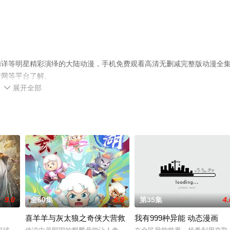
内详等明星精彩演绎的大陆动漫，手机免费观看高清无删减完整版动漫全
情网等平台了解。
展开全部

9.0
全60集
6.0
第35集
4.
喜羊羊与灰太狼之奇侠大营救
我有999种异能 动态漫画