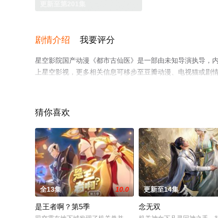
更新至第201集
剧情介绍
我要评分
星空影院国产动漫《都市古仙医》是一部由未知导演执导，
上星空影视，更多相关信息可移步至豆瓣动漫、电视猫或剧
猜你喜欢
全13集
10.0
更新至14集
是王者啊？第5季
念无双