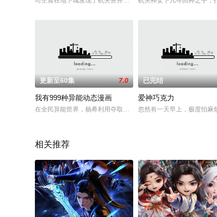
司空震在地下城发现了机关兽并私下研究，武则天发现端倪并派
机关神女下凡寻回神之手，
更新至60集
7.0
已完结
我有999种异能动态漫画
爱神巧克力
在全民异能世界，杨希利用夺取他人能力的异能，从一无所知的
忽然有一天早上，极度怕麻
相关推荐