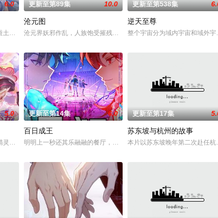
6.0
更新至第89集
10.0
更新至第538集
6.
沧元图
逆天至尊
徒手撕天地。星辰镇昔日天才辰天
蚕土豆所著写的《大主宰》、《元尊》、《万相之王》这三部作品所做
沧元界妖邪作乱，人族饱受摧残，主角孟川自小立下为母复仇的誓言
整个宇宙分为域内宇宙和域外宇
5.0
更新至第14集
6.0
更新至第17集
5.
百日成王
苏东坡与杭州的故事
星,蘭雨馨,张妮,徐翔,Akira明
精灵竟然成了关键所在！东方桃子与伙伴们一边为救治师父森木宇冲击
明明上一秒还其乐融融的餐厅，下一秒竟然血流成河……明明是爱民
本片以苏东坡晚年第二次赴任杭