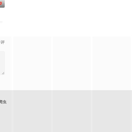
0
自我意识的最终BOSS苏
而生，为应劫而至，他身化亿万血雨，洒落万古岁月，经历无数时
影评
爬虫