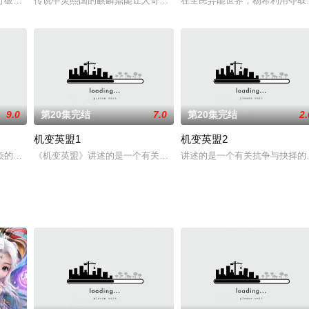
上官婉儿私下调查，而尧天组织也
打破规则逆天改命历经绝世旷恋，事业爱情双丰收。看拿到热血少年漫
传说中灵熙国的麒麟鼎能让人奇力倍增，众羊狼携皓月及力将军慕名
在全民异能世界，杨希利用夺取他
9.0
第20集完结
7.0
第20集完结
2.
机变英盟1
机变英盟2
战斗小白，成长到横跨位面的组织
烦的高一男生江浩一迎来了噩梦的开始：校花竟然前来声称怀了自己的
《机变英盟》讲述的是一个有关对抗的故事，对抗未知的环境；对抗
讲述的是一个有关抗争与抉择的