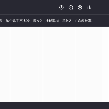




索
这个杀手不太冷
魔女2
神秘海域
黑豹2
亡命救护车