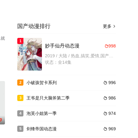
国产动漫排行
更多

集就
1
妙手仙丹动态漫
998

2019 / 大陆 / 热血,搞笑,爱情,国产动漫
状态：全14集
小破孩贺卡系列
996
2

王爷是只大脑斧第二季
986
3

泡芙小姐第一季
974
4

0
剑锋帝国动态漫
969
5
