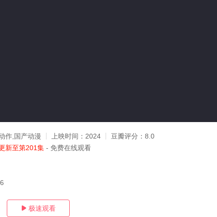
动作,国产动漫
上映时间：
2024
豆瓣评分：
8.0
更新至第201集
- 免费在线观看
06
极速观看
