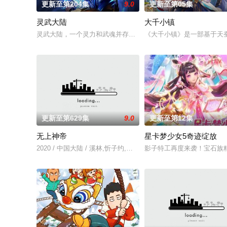
更新至第204集
9.0
更新至第05集
灵武大陆
大千小镇
灵武大陆，一个灵力和武魂并存的世界，灵修一念动山河，武者
《大千小镇》是一部基于天
更新至第629集
9.0
更新至第12集
无上神帝
星卡梦少女5奇迹绽放
2020 / 中国大陆 / 溪林,忻子约,关帅,冷泉夜月,季骜杰,钟巍,烈之流
影子特工再度来袭！宝石族