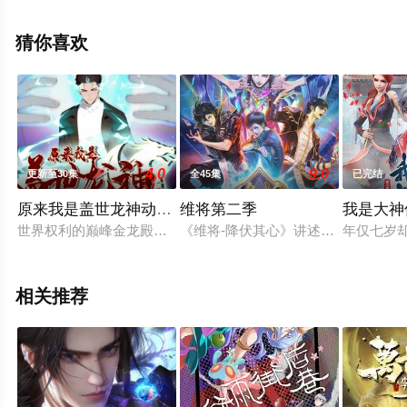
豆瓣动漫、电视猫或剧情网等平台了解。
猜你喜欢
4.0
9.0
更新至30集
全45集
已完结
原来我是盖世龙神动态漫画
维将第二季
我是大神
世界权利的巅峰金龙殿殿主易鸣，厌倦站在顶峰的生活，隐藏身
《维将-降伏其心》讲述了传说维将
年仅七岁
相关推荐