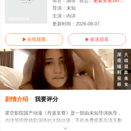
语言：
国语
状态：
更新至第187集
-
导演：
未知
主演：
内详
更新至第187集
更新时间：
2026-08-07
在线观看
极速观看


剧情介绍
我要评分
星空影院国产动漫《丹道至尊》是一部由未知导演执导，
内详等明星精彩演绎的大陆动漫，手机免费观看高清无删
减完整版动漫全集就上星空影视，更多相关信息可移步至
