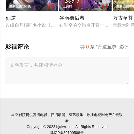
2.0
3.0
更新至第153集
已完结
更新至第09
仙逆
谷雨街后巷
万古至尊
改编自耳根同名小说《仙逆》，讲述了乡村平凡少年王林以心中
在时空的交错点开着一间酒馆——谷雨
天武大陆
影视评论
共
0
条 “丹道至尊” 影评
星空影院
提供高清电影、怀旧动漫、综艺娱乐、热播电视剧免费在线观
看
Copyright © 2023 bjqlwx.com All Rights Reserved
津ICP备30100508号