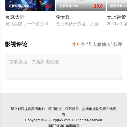
9.0
10.0
更新至第204集
更新至第89集
更新至第62
灵武大陆
沧元图
无上神帝
灵武大陆，一个灵力和武魂并存的世界，灵修一念动山河，武者
沧元界妖邪作乱，人族饱受摧残，主
2020 /
影视评论
共
0
条 “凡人修仙传” 影评
星空影院
提供高清电影、怀旧动漫、综艺娱乐、热播电视剧免费在线观
看
Copyright © 2023 bjqlwx.com All Rights Reserved
津ICP备30100508号