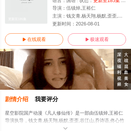
语言：
国语
状态：
更新至185集
- 免费在线观看
导演：
伍镇焯,王裕仁
主演：
钱文青,杨天翔,杨默,歪歪,谷江山,乔诗语,佟心竹
更新至185集
更新时间：
2026-08-01
在线观看
极速观看


剧情介绍
我要评分
星空影院国产动漫《凡人修仙传》是一部由伍镇焯,王裕仁
导演执导，钱文青,杨天翔,杨默,歪歪,谷江山,乔诗语,佟心竹
等明星精彩演绎的大陆动漫，手机免费观看高清无删减完
