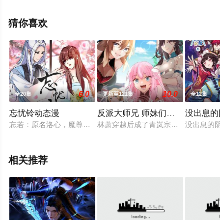
整版动漫全集就上星空影视，更多相关信息可移步至豆瓣
动漫、电视猫或剧情网等平台了解。
猜你喜欢
6.0
10.0
全20集
更新至121集
全12集
忘忧铃动态漫
反派大师兄 师妹们不按套路出牌
没出息的
忘若：原名洛心，魔尊之女。两千七百零三岁，勇敢，坚强，内
林萧穿越后成了青岚宗的反派大师兄
没出息的
相关推荐