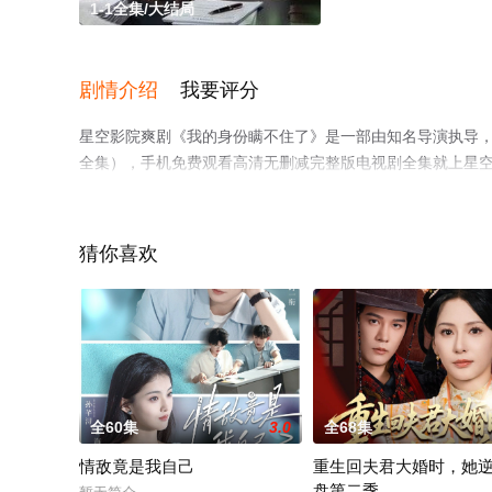
1-1全集/大结局
剧情介绍
我要评分
星空影院爽剧《我的身份瞒不住了》是一部由知名导演执导，
全集），手机免费观看高清无删减完整版电视剧全集就上星
猜你喜欢
全60集
3.0
全68集
情敌竟是我自己
重生回夫君大婚时，她
盘第二季