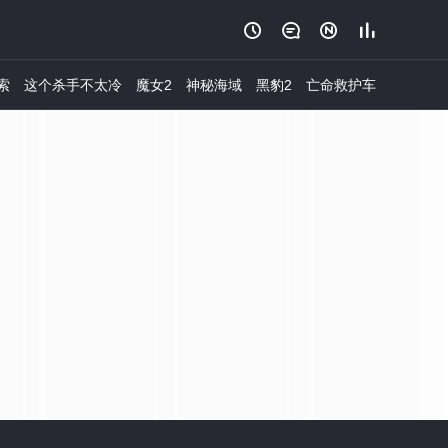




索
这个杀手不太冷
魔女2
神秘海域
黑豹2
亡命救护车