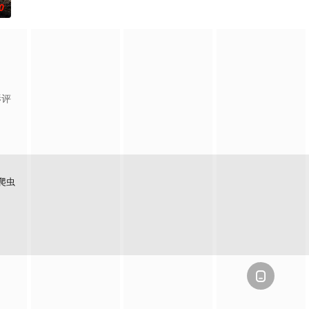
0
影评
爬虫
