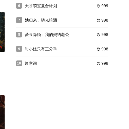
天才萌宝复合计划
999
6

她归来，鳞光暗涌
998
7

爱豆隐婚：我的契约老公
998
8

0
时小姐只有三分乖
998
9

焕意词
998
10
