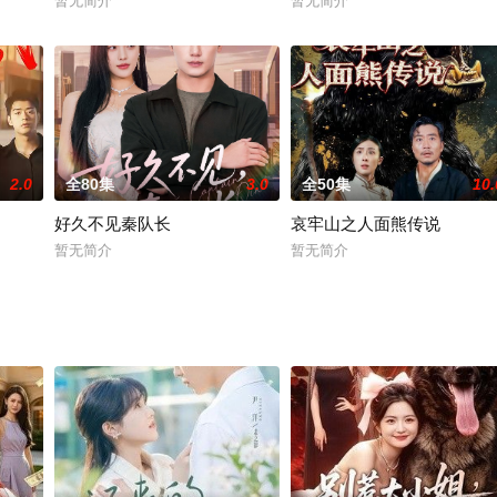
暂无简介
暂无简介
2.0
全80集
3.0
全50集
10.
好久不见秦队长
哀牢山之人面熊传说
暂无简介
暂无简介