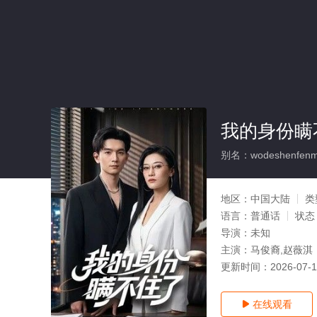
我的身份瞒
别名：wodeshenfenma
地区：
中国大陆
类
语言：
普通话
状态
导演：
未知
主演：
马俊裔,赵薇淇
更新时间：
2026-07-
在线观看
