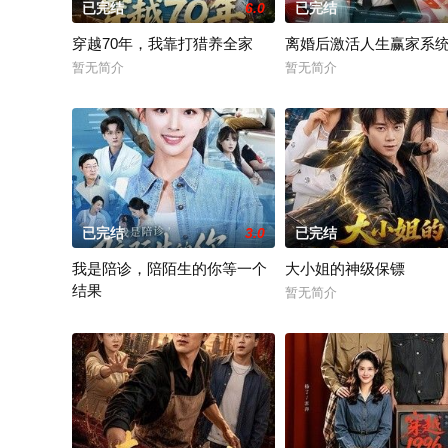
已完结
6.0
已完结
穿越70年，我靠打猎养全家
离婚后激活人生赢家系
暂无简介
暂无简介
已完结
3.0
已完结
我是陪诊，陪陌生的你等一个
大小姐的神级保镖
结果
暂无简介
暂无简介