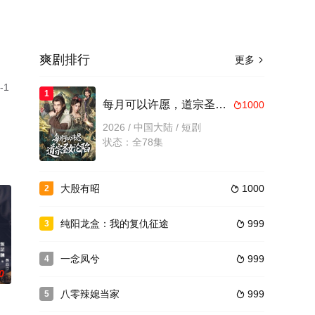
爽剧排行
更多

1
1
。
每月可以许愿，道宗圣女沦陷
1000

2026 / 中国大陆 / 短剧
状态：全78集
大殷有昭
1000
2

纯阳龙盒：我的复仇征途
999
3

一念凤兮
999
4

0
八零辣媳当家
999
5
