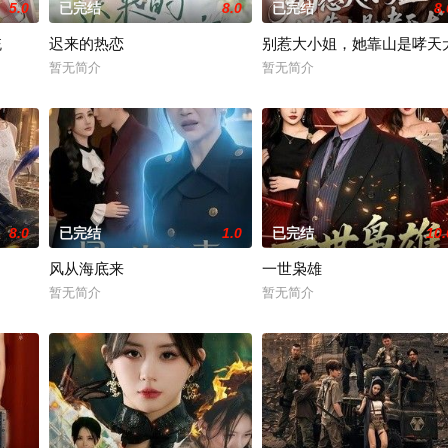
5.0
已完结
8.0
已完结
8.
统
迟来的热恋
别惹大小姐，她靠山是哮天
暂无简介
暂无简介
8.0
已完结
1.0
已完结
10.
风从海底来
一世枭雄
暂无简介
暂无简介