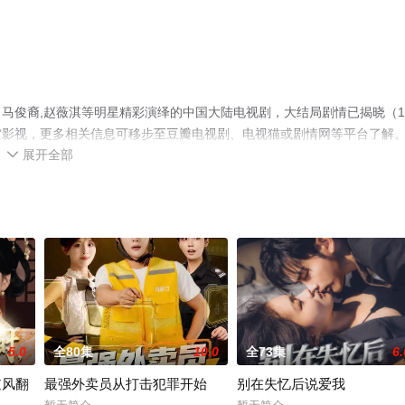
马俊裔,赵薇淇等明星精彩演绎的中国大陆电视剧，大结局剧情已揭晓（1-
空影视，更多相关信息可移步至豆瓣电视剧、电视猫或剧情网等平台了解
展开全部

5.0
全80集
10.0
全73集
6.
逆风翻
最强外卖员从打击犯罪开始
别在失忆后说爱我