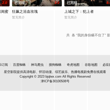
2.0
已完结
3.0
已完结
8.
男闺蜜
狂飙之浴血玫瑰
上城之下：犯上者
暂无简介
暂无简介
共
条 “我的身份瞒不住了” 
S订阅
百度蜘蛛
神马爬虫
搜狗蜘蛛
奇虎地图
谷歌地图
必应
星空影院
提供高清电影、怀旧动漫、综艺娱乐、热播电视剧免费在线观看
Copyright © 2023 bjqlwx.com All Rights Reserved
津ICP备30100508号