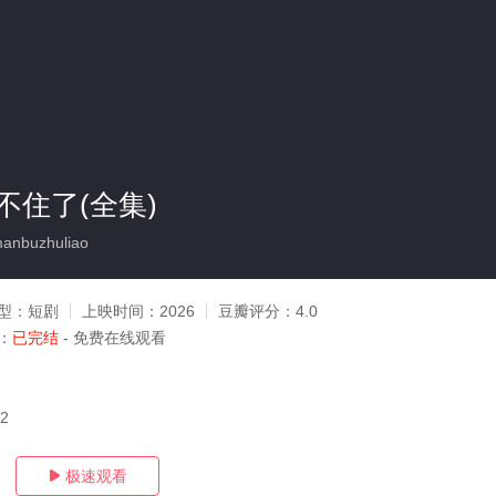
不住了(全集)
nbuzhuliao
型：
短剧
上映时间：
2026
豆瓣评分：
4.0
：
已完结
- 免费在线观看
12
极速观看
