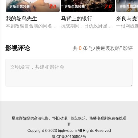
7.0
7.0
更新至第06集
更新至第08集
更新至第15
我的鸵鸟先生
马背上的银行
米良与麦
本剧改编自含胭的同名小说，讲述了邻家女孩庞倩（苏晓彤 饰）
抗战期间，日伪政府强行推广、使用由
一根网线
影视评论
共
0
条 “少侠逆袭攻略” 影评
星空影院
提供高清电影、怀旧动漫、综艺娱乐、热播电视剧免费在线观
看
Copyright © 2023 bjqlwx.com All Rights Reserved
津ICP备30100508号