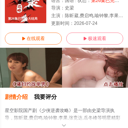
语言：
国语
状态：
第26集已完结
- 
导演：
史梁
主演：
陈昕葳,费启鸣,喻钟黎,李果,张竞达,岳冬峰
第26集已完结/大结局
更新时间：
2026-07-24
在线观看
极速观看


剧情介绍
我要评分
星空影院国产剧《少侠逆袭攻略》是一部由史梁导演执
导，陈昕葳,费启鸣,喻钟黎,李果,张竞达,岳冬峰等明星精彩
演绎的大陆电视剧，大结局剧情已揭晓（第26集已完
