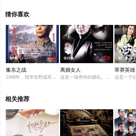
结），手机免费观看高清无删减完整版电视剧全集就上星
空影视，更多相关信息可移步至豆瓣电视剧、电视猫或剧
猜你喜欢
情网等平台了解。
3.0
5.0
全8集
全22集
全40集
豫东之战
离婚女人
草莽英雄
1948年，我华东野战军外线兵团和中原野战军一部，在河南省
这是一场奇特的婚礼。某北方城市的
这是一个
相关推荐