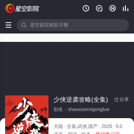






少侠逆袭攻略(全集)
分享

别名：shaoxianixigonglue
大陆
古装,武侠,国产
2026
9.0