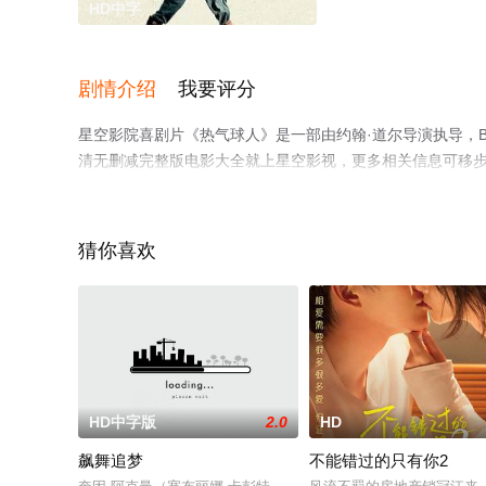
HD中字
剧情介绍
我要评分
星空影院喜剧片《热气球人》是一部由约翰·道尔导演执导，Brian,
清无删减完整版电影大全就上星空影视，更多相关信息可移
猜你喜欢
HD中字版
2.0
HD
飙舞追梦
不能错过的只有你2