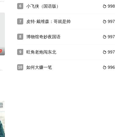
辑《德翁·科尔
 饰）和立人（段钧豪 饰）是在建筑公司里打工的默默无闻的
小飞侠（国语版）
998
6

皮特·戴维森：哥就是帅
997
7

博物馆奇妙夜国语
997
8

0
旺角老炮闯东北
997
9

如何大赚一笔
996
10

会议。但他的好友诺娃在此
目，因能量块失窃陷入危机，引发了一系列时空穿越事故。现代人