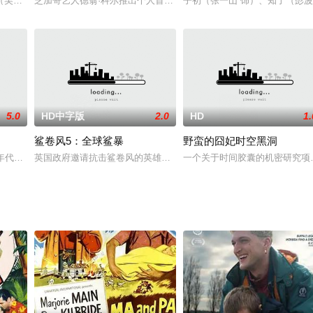
决于她在舞蹈比赛中的表现，于
吴翊歌 饰），为利益化身“深情画家”，步步为营接近倔强女医生
芝加哥艺人德翁·科尔推出个人首部时长一小时的 Netflix 原创喜剧特
子初（张一山 饰）、知了（彭波
5.0
HD中字版
2.0
HD
1.
鲨卷风5：全球鲨暴
野蛮的囧妃时空黑洞
.劫匪的头领不是别人，
代英国作家Joe Orton璀璨而短暂的一生。这名出身寒微
英国政府邀请抗击鲨卷风的英雄芬•谢泼德参加关于抵御鲨卷风的高级
一个关于时间胶囊的机密研究项