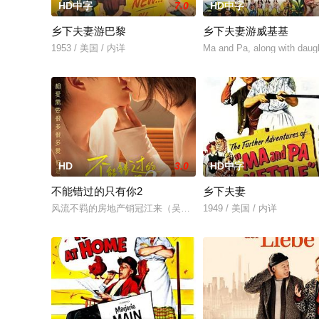
HD中字
7.0
HD中字
乡下夫妻游巴黎
乡下夫妻游威基基
1953 / 美国 / 内详
Ma and Pa, along with daugh
HD
3.0
HD中字
不能错过的只有你2
乡下夫妻
风流不羁的房地产销冠江来（吴翊歌 饰），为利益化身“深情画家
1949 / 美国 / 内详