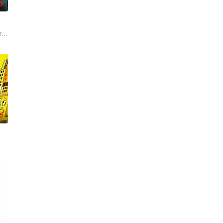
0
ld: but th
0
此翁正与贝迪莉亚·贝恩斯