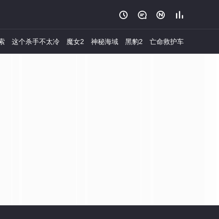




索
这个杀手不太冷
魔女2
神秘海域
黑豹2
亡命救护车