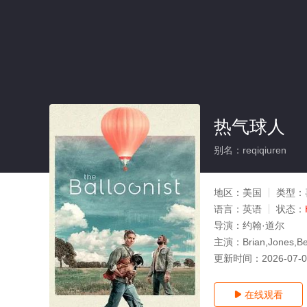
热气球人
别名：reqiqiuren
地区：
美国
类型：
语言：
英语
状态：
导演：
约翰·道尔
主演：
Brian,Jones,Be
更新时间：
2026-07-
在线观看
