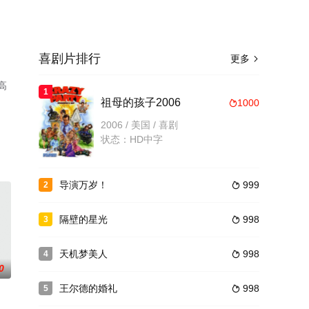
喜剧片排行
更多

高
1
祖母的孩子2006
1000

2006 / 美国 / 喜剧
状态：HD中字
导演万岁！
999
2

隔壁的星光
998
3

天机梦美人
998
4

0
王尔德的婚礼
998
5
