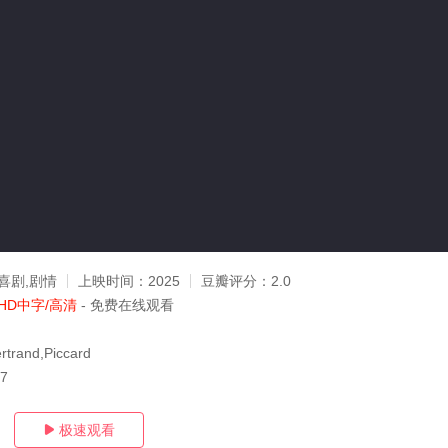
喜剧,剧情
上映时间：
2025
豆瓣评分：
2.0
HD中字/高清
- 免费在线观看
rtrand,Piccard
07
极速观看
