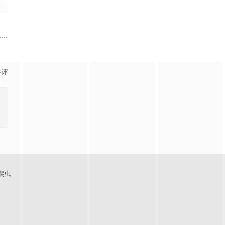
0
rena(林嘉欣 饰)、梁Wing(周俊伟 饰
影评
爬虫