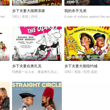
6.0
HD中字
3.0
HD中字
6.
乡下夫妻大闹两亲家
我的杀手兄弟
ter Rosie, go of
1951 / 美国 / 内详
A pair of outlaws against the wor
3.0
HD中字
6.0
HD中字
6.
乡下夫妻在奥扎克
乡下夫妻大闹纽约城
”，步步为营接近倔强女医生
玛携着一众儿女，重返奥扎克山地，探望老伴儿的胞兄——塞奇叔公。
1950 / 美国 / 犯罪,喜剧