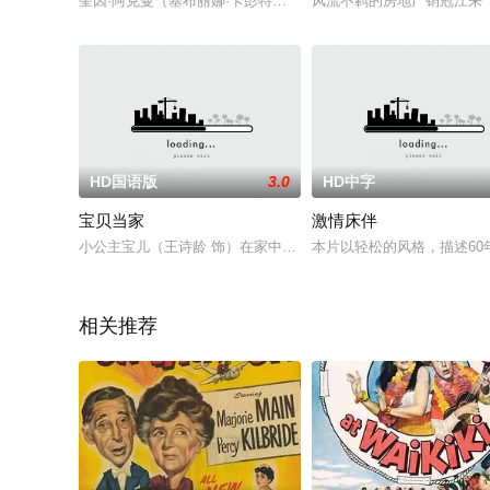
奎因·阿克曼（塞布丽娜·卡彭特饰）能否进入梦寐以求的大学取
风流不羁的房地产销冠江来（
HD国语版
3.0
HD中字
宝贝当家
激情床伴
小公主宝儿（王诗龄 饰）在家中不幸遭遇了一波劫匪的袭击.....
本片以轻松的风格，描述60年
相关推荐