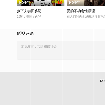
HD中字
3.0
HD中字
乡下夫妻回乡记
爱的不确定性原理
1954 / 美国 / 内详
在人们对肉食越来越持批判
影视评论
RS