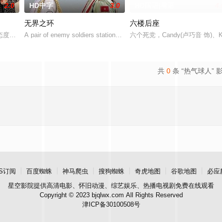
2.0
HD中字
3.0
HD国语|粤语
4.
无界之环
六楼后座
态度的时代，做一名屠夫并不容易。如果你还是一个敏感的音乐爱好者
A pair of enemy soldiers stationed on a rem
六个死党，Candy(卢巧音 饰)、Ka
共
0
条 “热气球人” 
S订阅
百度蜘蛛
神马爬虫
搜狗蜘蛛
奇虎地图
谷歌地图
必应
星空影院
提供高清电影、怀旧动漫、综艺娱乐、热播电视剧免费在线观看
Copyright © 2023 bjqlwx.com All Rights Reserved
津ICP备30100508号