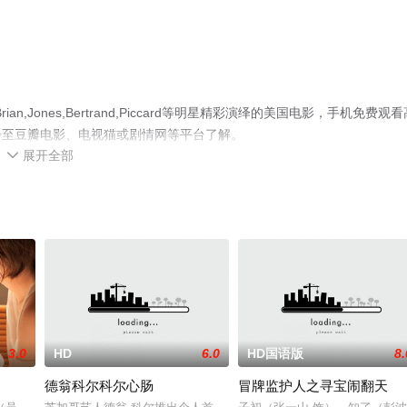
Jones,Bertrand,Piccard等明星精彩演绎的美国电影，手机免费观看
步至豆瓣电影、电视猫或剧情网等平台了解。
展开全部

3.0
HD
6.0
HD国语版
8.
德翁科尔科尔心肠
冒牌监护人之寻宝闹翻天