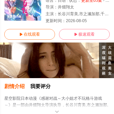
语言：
日语
状态：
更新至05集
- 免费在线观看
导演：
井畑翔太
主演：
长谷川育美,市之濑加那,千本木彩花,下地紫野
更新至05集
更新时间：
2026-08-05
在线观看
极速观看


剧情介绍
我要评分
星空影院日本动漫《感谢对战～大小姐才不玩格斗游戏
～》是一部由井畑翔太导演执导，长谷川育美,市之濑加那,
千本木彩花,下地紫野等明星精彩演绎的日本动漫，手机免
