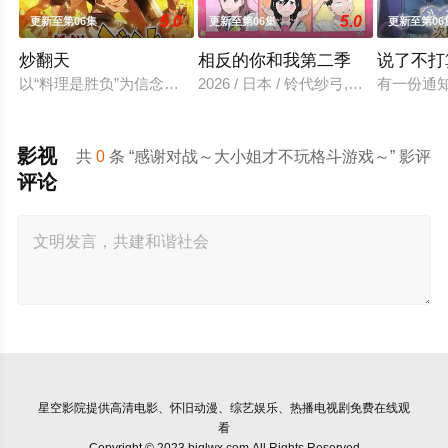
5.0
5.0
更新至第06集
更新至第06集
更新至第06
炒翻天
相反的你和我第二季
说了不打
以“料理是胜负”为信念、“中国菜霸王”秋山阶一郎的孙子秋山酱
2026 / 日本 / 铃代纱弓,坂田将吾
有一份通
影视
共
0
条 “感谢对战～大小姐才不玩格斗游戏～” 影评
评论
星空影院
提供高清电影、怀旧动漫、综艺娱乐、热播电视剧免费在线观
看
Copyright © 2023 bjqlwx.com All Rights Reserved