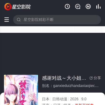






感谢对战～大小姐才不玩格斗游戏～
分享

别名：ganxieduizhandaxiaojiecaibuwangedouyouxi
日本
日韩动漫
2026
9.0