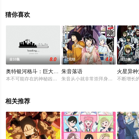
费观看高清无删减完整版动漫全集就上星空影视，更多相
关信息可移步至豆瓣动漫、电视猫或剧情网等平台了解。
猜你喜欢
8.0
4.0
全10集
已完结
全13集
奥特银河格斗：巨大的阴谋
朱音落语
火星异种
本不可能存在的神秘凶恶怪兽·宇宙人们来袭了！赛罗、利布特、
朱音从小就非常崇拜身为落语家的父
不断增长
相关推荐