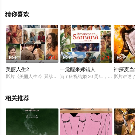
完整版电影大全就上星空影视，更多相关信息可移步至豆
瓣电影、电视猫或剧情网等平台了解。
猜你喜欢
3.0
7.0
HD中字
HD中字
HD中字
美丽人生2
一觉醒来嫁错人
神探麦当
影片《美丽人生2》延续了前作《美丽》的故事线，依旧聚焦在
为了庆祝结婚 20 周年，桑提与妻
影片讲述了
相关推荐