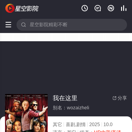






我在这里
分享

别名：wozaizheli
其它
喜剧,剧情
2025
10.0