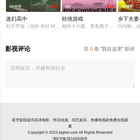
4.0
3.0
HD中字
HD
HD中字
迷幻高中
轻佻游戏
乡下夫妻
对于亨瑞（马特·布什 Matt Bush 饰）来说，生活可谓一帆风
相伴十六载、育有两子的弗朗索瓦与
玛与帕，
影视评论
共
0
条 “我在这里” 影评
星空影院
提供高清电影、怀旧动漫、综艺娱乐、热播电视剧免费在线观
看
Copyright © 2023 bjqlwx.com All Rights Reserved
津ICP备30100508号