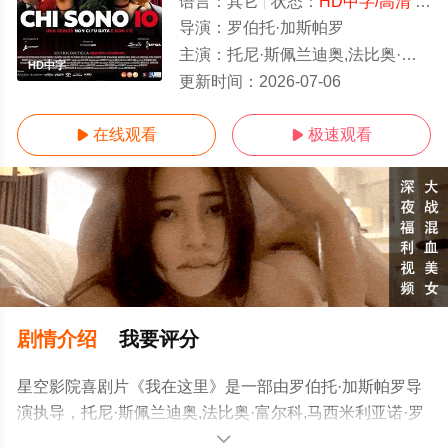
语言：
其它
状态：
HD中字/高清
- 免费在线观看
导演：
罗伯托·加斯帕罗
主演：
托尼·斯佩兰迪奥,法比奥·富尔科,马西米利亚诺·罗西
HD中字
更新时间：
2026-07-06
在线观看
极速观看


剧情介绍
我要评分
星空影院喜剧片《我在这里》是一部由罗伯托·加斯帕罗导
演执导，托尼·斯佩兰迪奥,法比奥·富尔科,马西米利亚诺·罗
西等明星精彩演绎的其它电影，手机免费观看高清无删减
