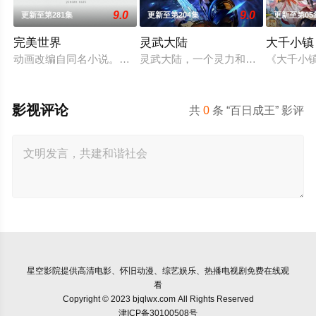
9.0
9.0
更新至第281集
更新至第204集
更新至第05
完美世界
灵武大陆
大千小镇
动画改编自同名小说。他为修道而生，为应劫而至，他身化亿万
灵武大陆，一个灵力和武魂并存的世
《大千小
影视评论
共
0
条 “百日成王” 影评
星空影院
提供高清电影、怀旧动漫、综艺娱乐、热播电视剧免费在线观
看
Copyright © 2023 bjqlwx.com All Rights Reserved
津ICP备30100508号