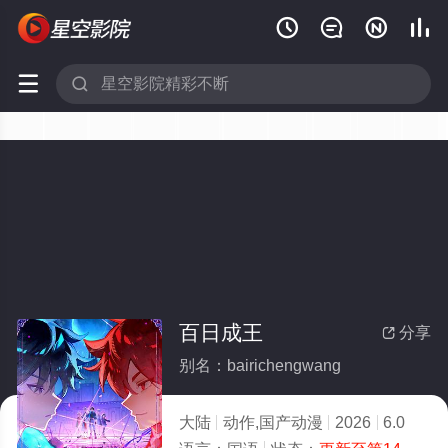






百日成王
分享

别名：bairichengwang
大陆
动作,国产动漫
2026
6.0