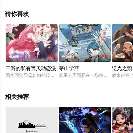
全集就上星空影视，更多相关信息可移步至豆瓣动漫、电
视猫或剧情网等平台了解。
猜你喜欢
5.0
8.0
全30集
全18集
全03集
王爵的私有宝贝动态漫
茅山学宫
逆光之颤
因为同父异母姐姐的设计，尹小沫阴差阳错怀上了宁国王子宫少
蓝星人周雨肥在一场粒子对撞实验中
故事讲述
相关推荐