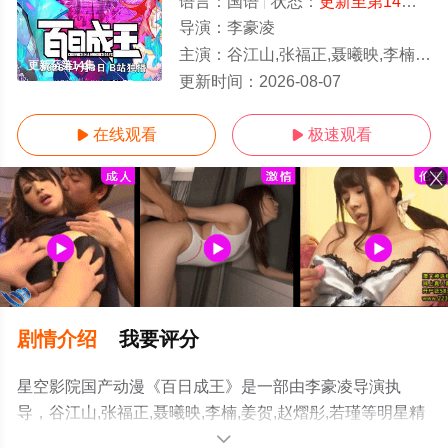
语言：
国语
状态：
更新至第14集
- 
导演：
李豪凌
主演：
谷江山,张福正,聂曦映,李楠,姜贺,赵熠彤,若瑾
更新至第14集
更新时间：
2026-08-07
在线观看
极速观看


剧情介绍
我要评分
星空影院国产动漫《百日成王》是一部由李豪凌导演执
导，谷江山,张福正,聂曦映,李楠,姜贺,赵熠彤,若瑾等明星精
彩演绎的大陆动漫，手机免费观看高清无删减完整版动漫
