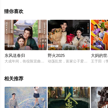
剧全集就上星空影视，更多相关信息可移步至豆瓣电视
剧、电视猫或剧情网等平台了解。
猜你喜欢
9.0
4.0
全24集
全24集
全18集
东风送春归
野火2025
大妈的世
大成年间，衙役陈宜曲与大夫扬陶在三周年纪念日那天决意和离
动荡乱世，富家公子爱上低贱戏子。
王于田（
相关推荐