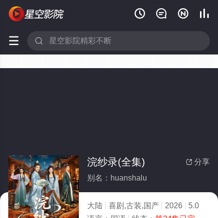






浣纱录(全集)
分享

别名：huanshalu
大陆
喜剧,古装,国产
2026
5.0