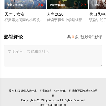
7.0
2.0
更新至第14集
更新至第08集
已完结
天才，女友
人鱼2026
兵自风中
根据素光同同名小说改编。江逾白长大以后，林知夏忽然对他说：
就读于职业中学培训部的花季女生苏
该剧讲述
影视评论
共
0
条 “浣纱录” 影评
星空影院
提供高清电影、怀旧动漫、综艺娱乐、热播电视剧免费在线观
看
Copyright © 2023 bjqlwx.com All Rights Reserved
津ICP备30100508号