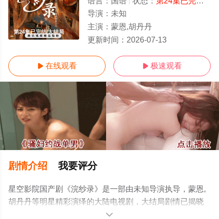
语言：
国语
状态：
第24集已完结
- 
导演：
未知
主演：
蒙恩,胡丹丹
第24集已完结/大结局
更新时间：
2026-07-13
在线观看
极速观看


剧情介绍
我要评分
星空影院国产剧《浣纱录》是一部由未知导演执导，蒙恩,
胡丹丹等明星精彩演绎的大陆电视剧，大结局剧情已揭晓
（第24集已完结），手机免费观看高清无删减完整版电视
