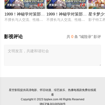
8.0
7.0
更新至03集
更新至03集
更新至13集
1999！神秘学对策部英语
1999！神秘学对策部国语
星卡梦少
不擅长与人交流、性格腼腆的马库斯在一场乌龙中意外成为了“神
不擅长与人交流、性格腼腆的马库斯在
影子特工
影视评论
共
0
条 “城隍录” 影评
星空影院
提供高清电影、怀旧动漫、综艺娱乐、热播电视剧免费在线观
看
Copyright © 2023 bjqlwx.com All Rights Reserved
津ICP备30100508号