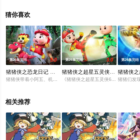
（已完结），手机免费观看高清无删减完整版动漫全集就
上星空影视，更多相关信息可移步至豆瓣动漫、电视猫或
猜你喜欢
剧情网等平台了解。
5.0
3.0
第26集完结
第26集完结
第26集完结
猪猪侠之恐龙日记 第六季
猪猪侠之超星五灵侠 第六季
猪猪侠之
猪猪侠带着小阿五、机器人阿七和霸王龙六六，继续跟随着神秘
《猪猪侠之超星五灵侠6》是广东咏声
猪猪们发
相关推荐