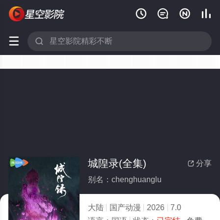






城隍录(全集)
分享

别名：chenghuanglu
大陆
国产动漫
2026
7.0