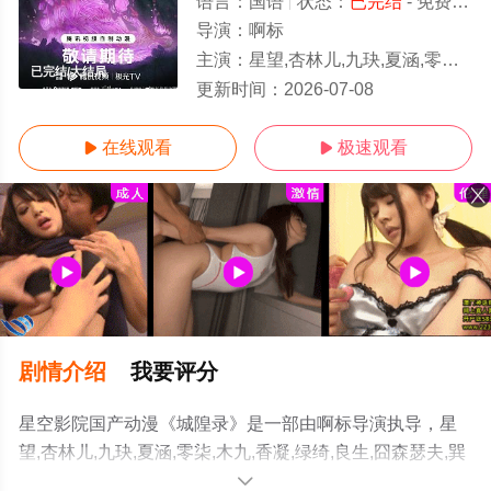
语言：
国语
状态：
已完结
- 免费在线观看
导演：
啊标
主演：
星望,杏林儿,九玦,夏涵,零柒,木九,香凝,绿绮,良生,囧森瑟夫,巽辰,王雲行
已完结/大结局
更新时间：
2026-07-08
在线观看
极速观看


剧情介绍
我要评分
星空影院国产动漫《城隍录》是一部由啊标导演执导，星
望,杏林儿,九玦,夏涵,零柒,木九,香凝,绿绮,良生,囧森瑟夫,巽
辰,王雲行等明星精彩演绎的大陆动漫，大结局剧情已揭晓
