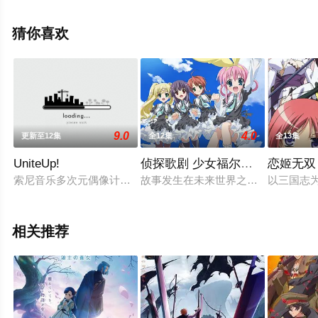
大结局剧情已揭晓（已完结），手机免费观看高清无删减
完整版动漫全集就上星空影视，更多相关信息可移步至豆
猜你喜欢
瓣动漫、电视猫或剧情网等平台了解。
9.0
4.0
更新至12集
全12集
全13集
UniteUp!
侦探歌剧 少女福尔摩斯第1季
恋姬无双
索尼音乐多次元偶像计划「UniteUp!」TV动画化 2023年1月开播
故事发生在未来世界之中，在那里，
以三国志
相关推荐