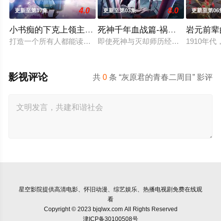
4.0
8.0
更新至第17集
更新至第03集
更新至第06
小书痴的下克上领主的养女
死神千年血战篇-祸进谭-
岩元前辈
打造一个所有人都能读到书的世界成为神殿的青衣见习巫女的梅
即使死神与灭却师历经千年的血战尽头
1910
影视评论
共
0
条 “灰原君的青春二周目” 影评
星空影院
提供高清电影、怀旧动漫、综艺娱乐、热播电视剧免费在线观
看
Copyright © 2023 bjqlwx.com All Rights Reserved
津ICP备30100508号