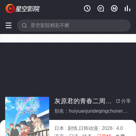






灰原君的青春二周目(全集)
分享

别名：huiyuanjundeqingchunerzhoumu
日本
剧情,日韩动漫
2026
4.0