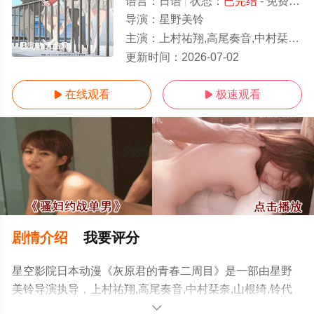
语言：
日语
状态：
已完结
- 免费在线观看
导演：
星野美铃
主演：
上村祐翔,高尾奏音,中村栞奈,山根绮,铃代纱弓,铃木崚汰,大野智敬,爱美
已完结/大结局
更新时间：
2026-07-02
在线观看
极速观看


剧情介绍
我要评分
星空影院日本动漫《灰原君的青春二周目》是一部由星野
美铃导演执导，上村祐翔,高尾奏音,中村栞奈,山根绮,铃代
纱弓,铃木崚汰,大野智敬,爱美等明星精彩演绎的日本动漫，
