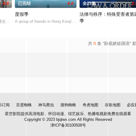
4.0
已完结
4.0
全25集
2.
度假季
法律与秩序：特殊受害者第
季
樓及旅客體驗總經理楊尚偉與夥伴
遇全球系統故障而出現混亂，客運大樓及旅客體驗總經理楊尚偉與夥伴
A group of friends in Hong Kong's elite boa
《法律与秩序：特殊受害》，于1
共
0
条 “卧底娇娃国语” 
S订阅
百度蜘蛛
神马爬虫
搜狗蜘蛛
奇虎地图
谷歌地图
必应
星空影院
提供高清电影、怀旧动漫、综艺娱乐、热播电视剧免费在线观看
Copyright © 2023 bjqlwx.com All Rights Reserved
津ICP备30100508号