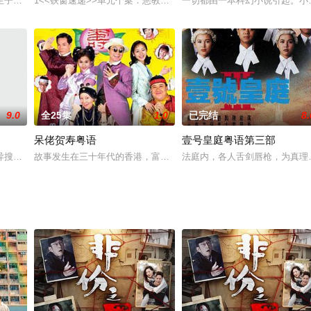
，将贪污罪案绳之于法的正义印象
生子柳迟﹝周润发饰﹞，柳迟出生之日，天现流星，传是魔星降世。谦
1<<铁窗速递>>单元个案：惩教署发现监狱内有犯人不断收到违禁
一切都由一本科幻小说引起。小
9.0
全25集
1.0
已完结
8.
呆佬贺寿粤语
壹号皇庭粤语第三部
异搜店》，以3位年青演员陈晓华、何广沛、吴业坤担正主演，故事以
故事发生在三十年代的香港，富甲一方的贺家老太（谢雪心饰）年事
法庭内，各人舌剑唇枪，为真理