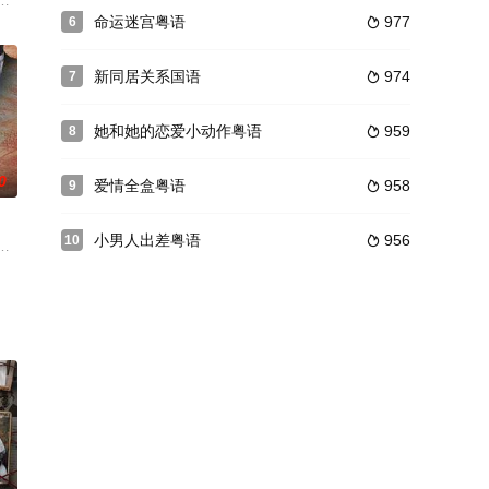
说家杨匡（刘兆铭 饰）的科幻小说里描述了一种改造新人类的方
命运迷宫粤语
977
6

新同居关系国语
974
7

她和她的恋爱小动作粤语
959
8

0
爱情全盒粤语
958
9

小男人出差粤语
956
10

已高，患上了老人痴呆症，经
，为公正而进行抗辩；法庭外，各人面对种种感情考验，衍生段段