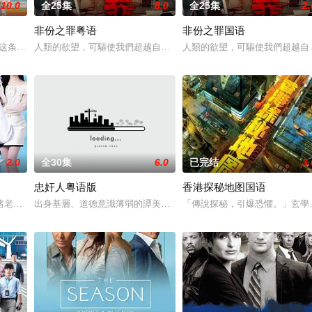
10.0
全25集
8.0
全25集
2.
非份之罪粤语
非份之罪国语
庭为主，今次当然不例外啦。而故
这条超过60年的名牌屋邨，满载香港情怀，是几代人的成长与回忆
人類的欲望，可驅使我們超越自我，然而，當欲望失控，過份貪圖金
人類的欲望，可驅使我們超越自
2.0
全30集
6.0
已完结
3.
忠奸人粤语版
香港探秘地图国语
兩人狠下毒手。坎坷的她竟然「死
睹老公和她唯一的閨蜜的姦情，慘遭兩人狠下毒手。坎坷的她竟然「死
出身基層、道德意識薄弱的譚美貞（田蕊妮飾），為了袒護犯了法的
「傳說探秘，引爆恐懼。」玄學