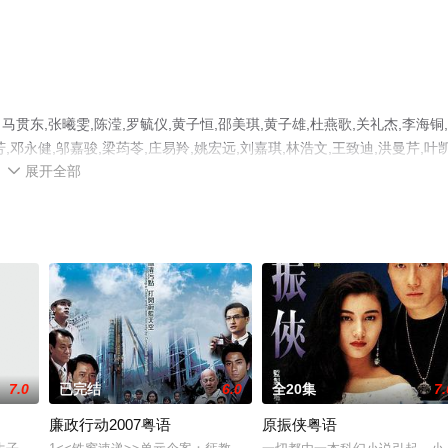
,张曦雯,陈滢,罗毓仪,黄子恒,邵美琪,黄子雄,杜燕歌,关礼杰,李海铜
芳,邓永健,邬嘉骏,梁荺苓,庄易羚,姚宏远,刘嘉琪,林浩文,王致迪,洪曼芹,叶
展开全部
,林夕童等明星精彩演绎的香港电视剧，大结局剧情已揭晓（全25集），手机免

信息可移步至豆瓣电视剧、电视猫或剧情网等平台了解。
7.0
已完结
6.0
全20集
7.
廉政行动2007粤语
原振侠粤语