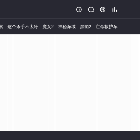




索
这个杀手不太冷
魔女2
神秘海域
黑豹2
亡命救护车