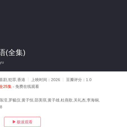
(全集)
yu
喜剧,犯罪,香港
上映时间：
2026
豆瓣评分：
1.0
全25集
- 免费在线观看
陈滢,罗毓仪,黄子恒,邵美琪,黄子雄,杜燕歌,关礼杰,李海铜,
28
极速观看
