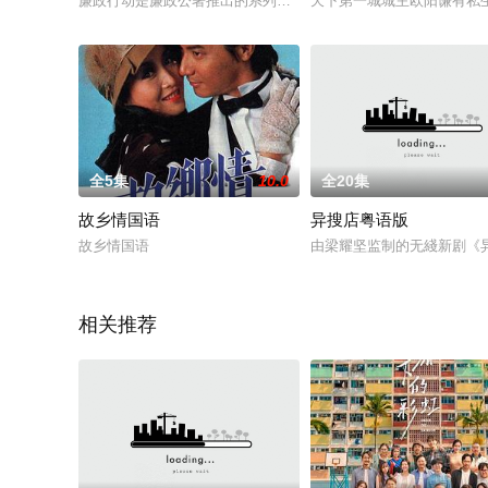
廉政行动是廉政公署推出的系列电视剧，廉政公署一直给人公正
天下第一城城主欧阳谦有私
全5集
10.0
全20集
故乡情国语
异搜店粤语版
故乡情国语
由梁耀坚监制的无綫新剧《
相关推荐