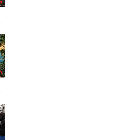
0
錢與權勢、追求不屬於自己的
我，然而，當欲望失控，過份貪圖金錢與權勢、追求不屬於自己的
0
男友（楊明飾），令自己身陷
大師莊一臣（黎耀祥飾）創立探秘頻道，以香港各處神秘地點作招