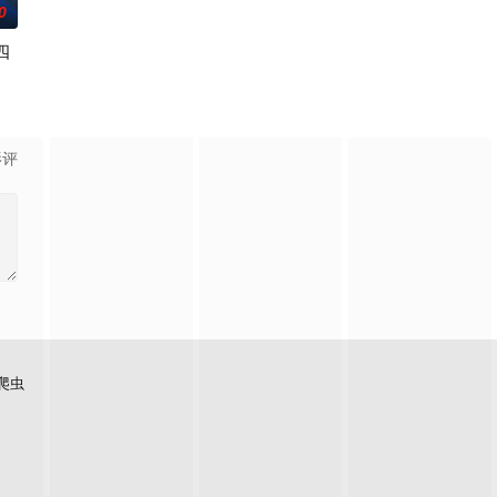
0
四
999年开始播出，是首播于1990年的美国电视史上播映时
影评
爬虫