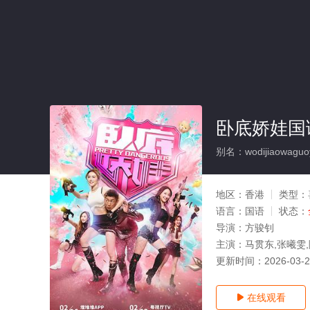
卧底娇娃国语
别名：wodijiaowaguo
地区：
香港
类型：
语言：
国语
状态：
导演：
方骏钊
主演：
马贯东,张曦雯,
更新时间：
2026-03-
在线观看
