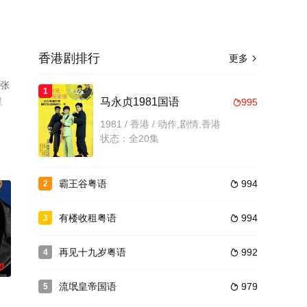
香港剧排行
更多

,张
1
凯
马永贞1981国语
995

费
1981 / 香港 / 动作,剧情,香港
状态：全20集
霸王谷粤语
994
2

有楼收租粤语
994
3

再见十九岁粤语
992
4

0
流氓皇帝国语
979
5
