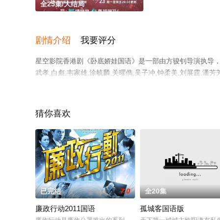
全25集/大结局
剧情介绍
我要评分
星空影院香港剧《卧底娇娃国语》是一部由方骏钊导演执导，马贯东
武孝,白彪,韦家雄,涂毓麟,关曜儁,吴子冲,钟柔美,刘展霆,潘芳
茵,彭怀安,潘志文,李家鼎,王绮琴,苏恩磁,周百恩,谢采芝
观看高清无删减完整版电视剧全集就上星空影视，更多相关
猜你喜欢
已完结
7.0
全20集
廉政行动2011国语
孤城客国语版