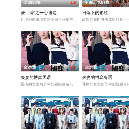
全2868集
1.0
更新至第07集
爱·回家之开心速递
日落下的彩虹
处境剧的御用监制罗镇岳开拍的处境剧，过往的处境剧都是以家
政府宣布即将重建彩虹邨──
全25集
7.0
全25集
夫妻的博弈国语
夫妻的博弈粤语
罹癌的女主角姜幸如親眼目睹老公和她唯一的閨蜜的姦情，慘遭
罹癌的女主角姜幸如親眼目