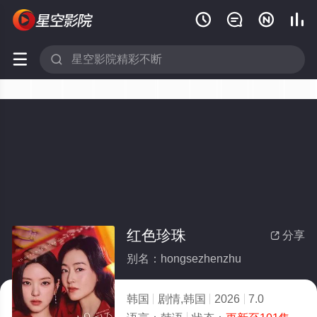






红色珍珠
分享

别名：hongsezhenzhu
韩国
剧情,韩国
2026
7.0