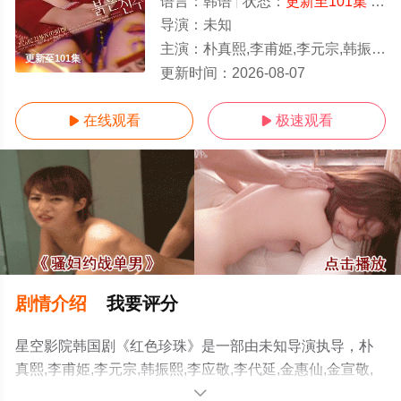
语言：
韩语
状态：
更新至101集
- 免费在线观看
导演：
未知
主演：
朴真熙,李甫姫,李元宗,韩振熙,李应敬,李代延,金惠仙,金宣敬,이정용,채빈
更新至101集
更新时间：
2026-08-07
在线观看
极速观看


剧情介绍
我要评分
星空影院韩国剧《红色珍珠》是一部由未知导演执导，朴
真熙,李甫姫,李元宗,韩振熙,李应敬,李代延,金惠仙,金宣敬,
이정용,채빈等明星精彩演绎的韩国电视剧，手机免费观看
