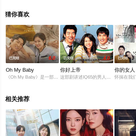
高清无删减完整版电视剧全集就上星空影视，更多相关信
息可移步至豆瓣电视剧、电视猫或剧情网等平台了解。
猜你喜欢
6.0
4.0
已完结
已完结
已完结
Oh My Baby
你好上帝
你的女人
《Oh My Baby》是一部讲述一个不想结婚只想生孩子的39岁
这部剧讲述IQ65的男人拥有超过IQ
怀揣在我
相关推荐