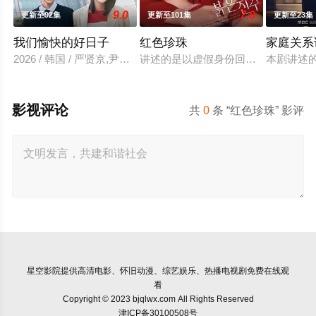
9.0
7.0
更新至92集
更新至101集
更新至23集
我们愉快的好日子
红色珍珠
家庭关系
2026 / 韩国 / 严贤京,尹仲勋,申正允,尹多英,金惠玉,鲜于在德,尹
讲述的是以虚假身份回归的两个女人
本剧讲述
影视评论
共
0
条 “红色珍珠” 影评
星空影院
提供高清电影、怀旧动漫、综艺娱乐、热播电视剧免费在线观
看
Copyright © 2023 bjqlwx.com All Rights Reserved
津ICP备30100508号