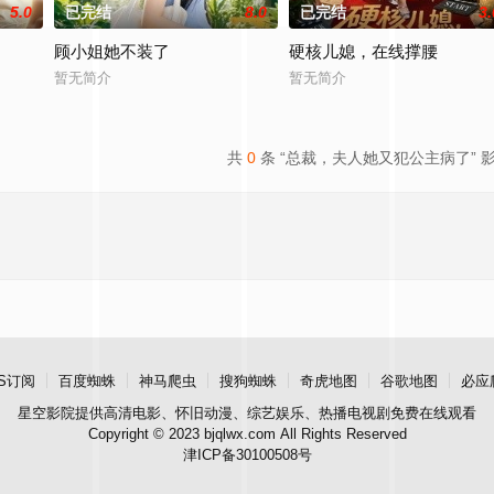
5.0
已完结
8.0
已完结
3.
顾小姐她不装了
硬核儿媳，在线撑腰
暂无简介
暂无简介
共
0
条 “总裁，夫人她又犯公主病了” 
S订阅
百度蜘蛛
神马爬虫
搜狗蜘蛛
奇虎地图
谷歌地图
必应
星空影院
提供高清电影、怀旧动漫、综艺娱乐、热播电视剧免费在线观看
Copyright © 2023 bjqlwx.com All Rights Reserved
津ICP备30100508号