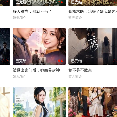
5.0
已完结
1.0
已完结
7.
好人难当，那就不当了
悬榜求医，治好了嫌我是乞
暂无简介
暂无简介
2.0
已完结
5.0
已完结
2.
被逐出家门后，她商界封神
她不是不敢离
暂无简介
暂无简介