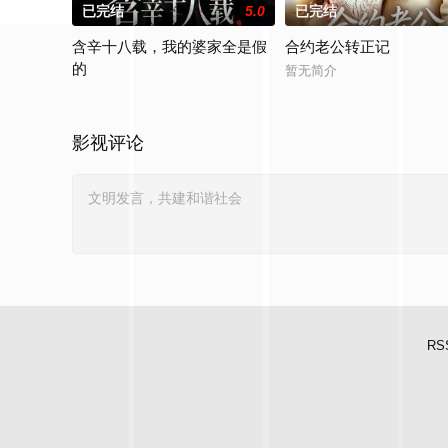
已完结
5.0
已完结
含辛十八载，我的婆家全是假
合约老公转正记
的
暂无简介
暂无简介
影视评论
RS