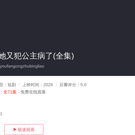
她又犯公主病了(全集)
oufangongzhubingliao
型：
短剧
上映时间：
2026
豆瓣评分：
5.0
：
全71集
- 免费在线观看
31
极速观看
