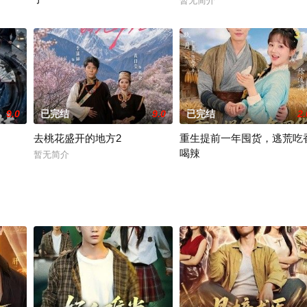
暂无简介
暂无简介
9.0
已完结
9.0
已完结
2.
去桃花盛开的地方2
重生提前一年囤货，逃荒吃
喝辣
暂无简介
暂无简介