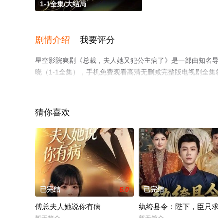
1-1全集/大结局
剧情介绍
我要评分
星空影院爽剧《总裁，夫人她又犯公主病了》是一部由知名导
晓（1-1全集），手机免费观看高清无删减完整版电视剧全
了解。
猜你喜欢
已完结
6.0
已完结
傅总夫人她说你有病
纨绔县令：陛下，臣只