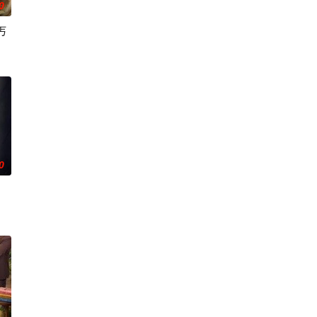
0
丐
0