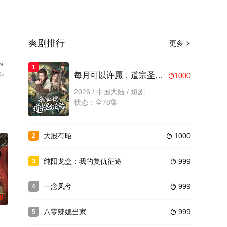
爽剧排行
更多

揭
1
台
每月可以许愿，道宗圣女沦陷
1000

2026 / 中国大陆 / 短剧
状态：全78集
大殷有昭
1000
2

纯阳龙盒：我的复仇征途
999
3

一念凤兮
999
4

0
八零辣媳当家
999
5
