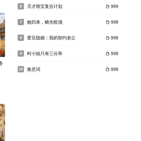
天才萌宝复合计划
999
6

她归来，鳞光暗涌
998
7

爱豆隐婚：我的契约老公
998
8

0
时小姐只有三分乖
998
9

香
焕意词
998
10
