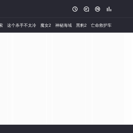




索
这个杀手不太冷
魔女2
神秘海域
黑豹2
亡命救护车