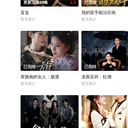
更新至第13集
2.0
已完结
盲盒
我的双手能治百病
暂无简介
暂无简介
已完结
1.0
已完结
穿旗袍的女人：旗遇
龙凤呈祥：狂潮
暂无简介
暂无简介