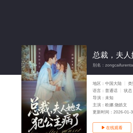
总裁，夫人
别名：zongcaifurentay
地区：
中国大陆
类
语言：
普通话
状态
导演：
未知
主演：
欧娜,饶皓文
更新时间：
2026-01-
在线观看
