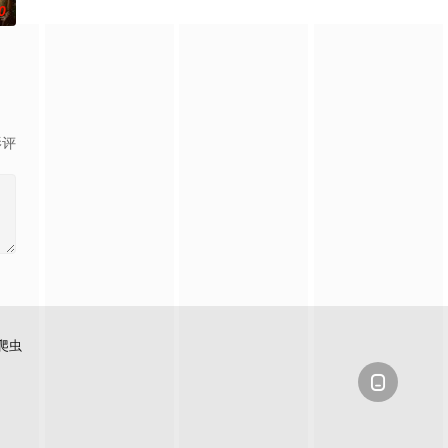
0
影评
爬虫
