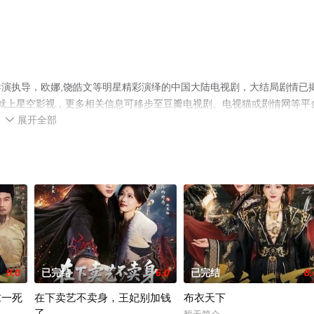
演执导，欧娜,饶皓文等明星精彩演绎的中国大陆电视剧，大结局剧情已
集就上星空影视，更多相关信息可移步至豆瓣电视剧、电视猫或剧情网等平
展开全部

9.0
已完结
6.0
已完结
8.
求一死
在下卖艺不卖身，王妃别加钱
布衣天下
了