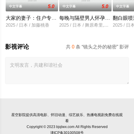
5.0
5.0
中文字幕
中文字幕
中文字幕
大家的妻子：住户专用洞口
每晚与隔壁男人怀孕性爱
翻白眼喷
2025 / 日本 / 加藤桃香
2025 / 日本 / 舞原希里,佐川金二
2025 / 
影视评论
共
0
条 “镜头之外的秘密” 影评
星空影院
提供高清电影、怀旧动漫、综艺娱乐、热播电视剧免费在线观
看
Copyright © 2023 bjqlwx.com All Rights Reserved
津ICP备30100508号