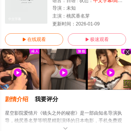
语言：
日语
状态：
中文字幕/高清
- 
导演：
未知
主演：
桃尻香名芽
中文字幕
更新时间：
2026-01-09
在线观看
极速观看


剧情介绍
我要评分
星空影院爱情片《镜头之外的秘密》是一部由知名导演执
导，桃尻香名芽等明星精彩演绎的日本电影，手机免费观
看高清无删减完整版电影大全就上星空影视，更多相关信
