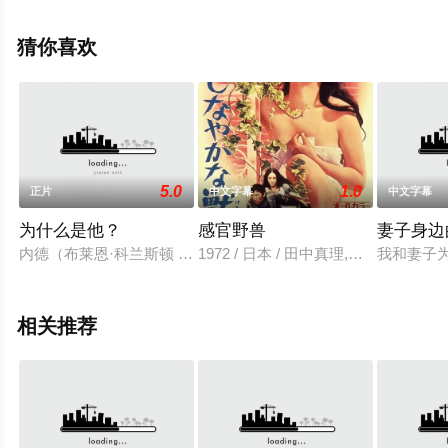
息可移步至豆瓣电影、电视猫或剧情网等平台了解。
猜你喜欢
5.0
1.0
正片
中文字幕
中文字幕
为什么是他？
感官野兽
妻子身边
内德（布莱恩·科兰斯顿 Bryan Cranston 饰）是一位传统意义
1972 / 日本 / 田中真理,山科友里,谷
我和妻子
相关推荐