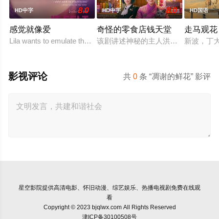
8.0
8.0
HD中字
HD中字
HD国语
感觉就像爱
奇怪的零食店钱天堂
走马观花
Lila wants to emulate the sexual exploits o
该剧讲述神秘的主人洪子卖能够实现
新波，丁
影视评论
共
0
条 “凋谢的鲜花” 影评
星空影院
提供高清电影、怀旧动漫、综艺娱乐、热播电视剧免费在线观
看
Copyright © 2023 bjqlwx.com All Rights Reserved
津ICP备30100508号