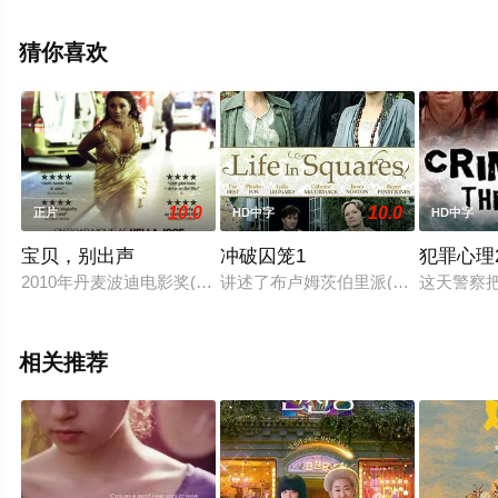
信息可移步至豆瓣电影、电视猫或剧情网等平台了解。
猜你喜欢
10.0
10.0
正片
HD中字
HD中字
宝贝，别出声
冲破囚笼1
犯罪心理2
2010年丹麦波迪电影奖(Bodil Awards)最佳女演员提名2010年
讲述了布卢姆茨伯里派(Bloomsbury 
这天警察
相关推荐