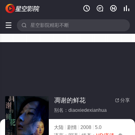






凋谢的鲜花
分享

别名：diaoxiedexianhua
大陆
剧情
2008
5.0