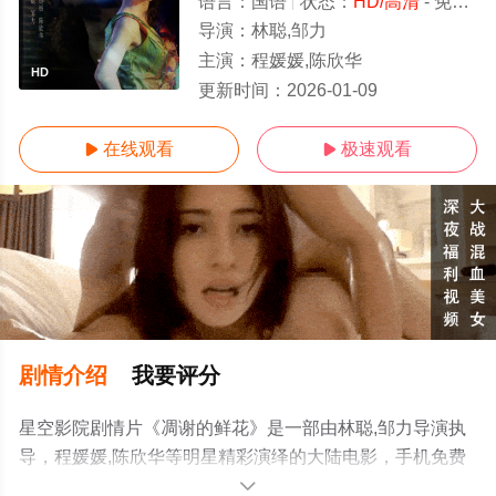
语言：
国语
状态：
HD/高清
- 免费在线观看
导演：
林聪,邹力
主演：
程媛媛,陈欣华
HD
更新时间：
2026-01-09
在线观看
极速观看


剧情介绍
我要评分
星空影院剧情片《凋谢的鲜花》是一部由林聪,邹力导演执
导，程媛媛,陈欣华等明星精彩演绎的大陆电影，手机免费
观看高清无删减完整版电影大全就上星空影视，更多相关
