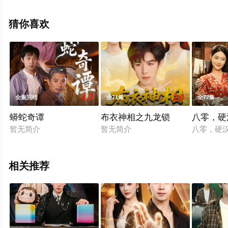
版电视剧全集就上星空影视，更多相关信息可移步至豆瓣
电视剧、电视猫或剧情网等平台了解。
猜你喜欢
4.0
2.0
全集完结
全71集
全77集
蟒蛇奇谭
布衣神相之九龙锁
八零，硬
暂无简介
暂无简介
八零，硬
相关推荐