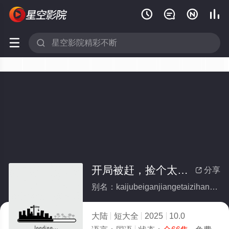






开局被赶，捡个太子喊我娘(全集)
分享

别名：kaijubeiganjiangetaizihanwoniang
大陆
短大全
2025
10.0