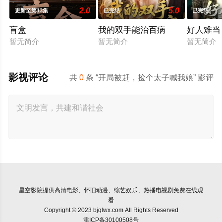
2.0
5.0
更新至第13集
已完结
已完结
盲盒
我的双手能治百病
好人难当
暂无简介
暂无简介
暂无简介
影视评论
共
0
条 “开局被赶，捡个太子喊我娘” 影评
星空影院
提供高清电影、怀旧动漫、综艺娱乐、热播电视剧免费在线观
看
Copyright © 2023 bjqlwx.com All Rights Reserved
津ICP备30100508号