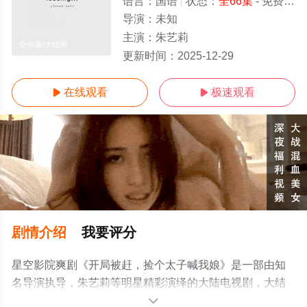
语言：
国语
状态：
全66集
- 免费在线观看
导演：
未知
主演：
朱艺莉
全66集/大结局
更新时间：
2025-12-29
在线观看
极速观看


剧情介绍
我要评分
星空影院爽剧《开局被赶，捡个太子喊我娘》是一部由知
名导演执导，朱艺莉等明星精彩演绎的大陆电视剧，大结
局剧情已揭晓（全66集），手机免费观看高清无删减完整
