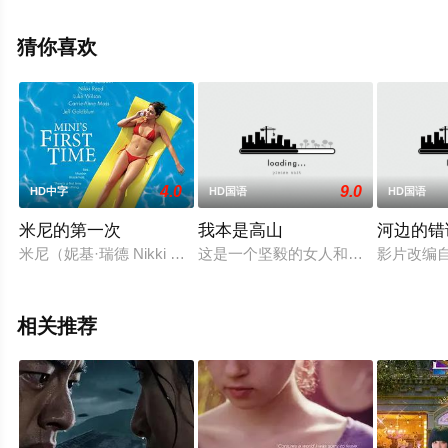
就上星空影视，更多相关信息可移步至豆瓣电影、电视猫
或剧情网等平台了解。
猜你喜欢
4.0
9.0
HD中字
HD国语
HD国语
米尼的第一次
我本是高山
河边的错
米尼（妮基·瑞德 Nikki Reed 饰）恨透自己的母亲戴安娜（凯瑞-安
这是一个坚毅的女人和一群刚刚毕业
影片改编
相关推荐