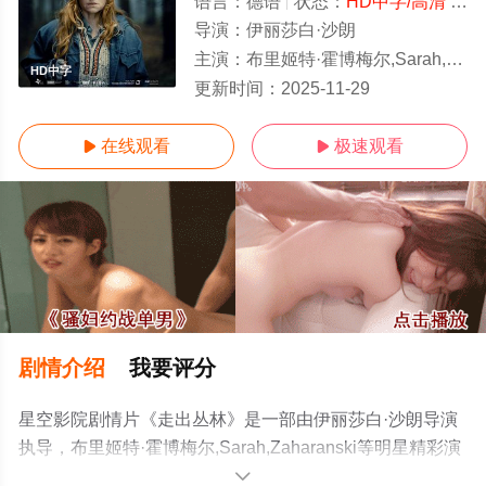
语言：
德语
状态：
HD中字/高清
- 免费在线观看
导演：
伊丽莎白·沙朗
主演：
布里姬特·霍博梅尔,Sarah,Zaharanski
HD中字
更新时间：
2025-11-29
在线观看
极速观看


剧情介绍
我要评分
星空影院剧情片《走出丛林》是一部由伊丽莎白·沙朗导演
执导，布里姬特·霍博梅尔,Sarah,Zaharanski等明星精彩演
绎的其它电影，手机免费观看高清无删减完整版电影大全
