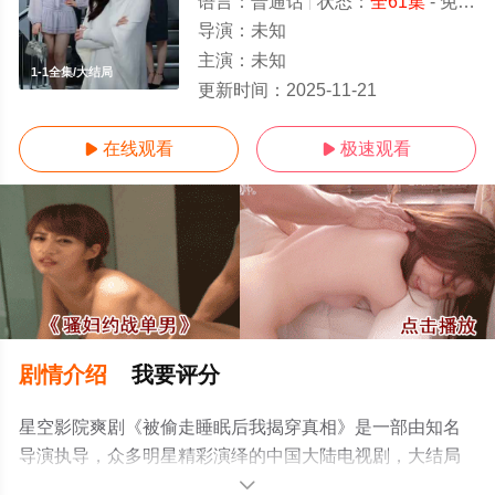
语言：
普通话
状态：
全61集
- 免费在线观看
导演：
未知
主演：
未知
1-1全集/大结局
更新时间：
2025-11-21
在线观看
极速观看


剧情介绍
我要评分
星空影院爽剧《被偷走睡眠后我揭穿真相》是一部由知名
导演执导，众多明星精彩演绎的中国大陆电视剧，大结局
剧情已揭晓（1-1全集），手机免费观看高清无删减完整版
