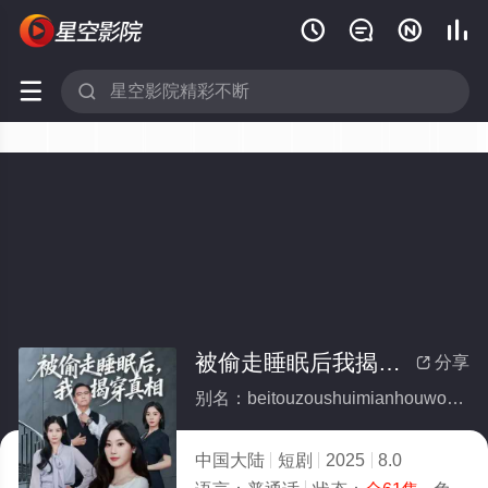






被偷走睡眠后我揭穿真相(全集)
分享

别名：beitouzoushuimianhouwojiechuanzhenxiang
中国大陆
短剧
2025
8.0