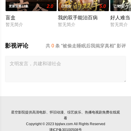
2.0
5.0
更新至第13集
已完结
已完结
盲盒
我的双手能治百病
好人难当
暂无简介
暂无简介
暂无简介
影视评论
共
0
条 “被偷走睡眠后我揭穿真相” 影评
星空影院
提供高清电影、怀旧动漫、综艺娱乐、热播电视剧免费在线观
看
Copyright © 2023 bjqlwx.com All Rights Reserved
津ICP备30100508号