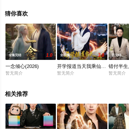
电视剧全集就上星空影视，更多相关信息可移步至豆瓣电
视剧、电视猫或剧情网等平台了解。
猜你喜欢
1.0
3.0
全集完结
全80集
已完结
一念倾心(2026)
开学报道当天我乘仙鹤从天而降
错付半生
暂无简介
暂无简介
暂无简介
相关推荐