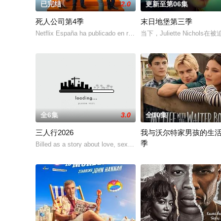
已完结
2.0
更新至第06集
死人公司第4季
末日地堡第三季
Netflix España ha publicado en redes social
当下，Juliette Nich
全6集
3.0
全10集
三人行2026
我与沃尔特家男孩的生
季
Billed as a story about love, sex and passi
Ahead of the arrival of Seas