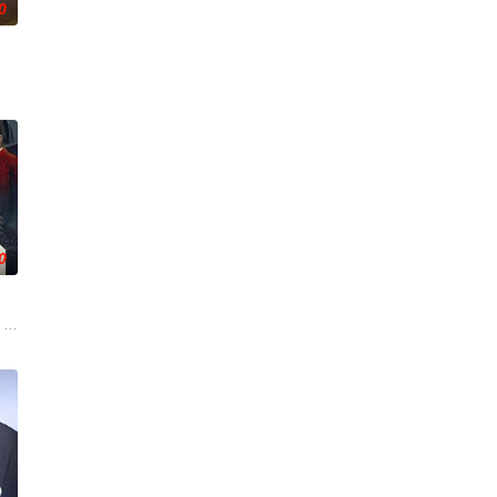
0
且意义重大的题材之一——私
0
released fro