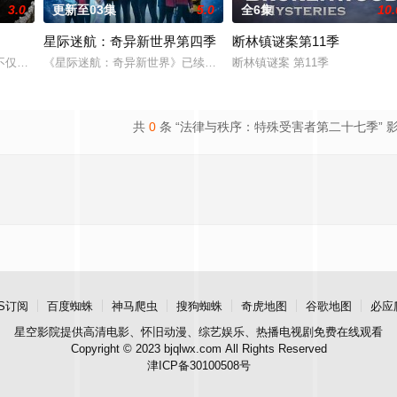
3.0
更新至03集
5.0
全6集
10.
星际迷航：奇异新世界第四季
断林镇谜案第11季
上平静生活。然而，当地接连发生
不仅讲述了卡南斯塔克的童年故事，而且还将是一部庞大的家庭剧，讲
《星际迷航：奇异新世界》已续订第四季。
断林镇谜案 第11季
共
0
条 “法律与秩序：特殊受害者第二十七季” 
S订阅
百度蜘蛛
神马爬虫
搜狗蜘蛛
奇虎地图
谷歌地图
必应
星空影院
提供高清电影、怀旧动漫、综艺娱乐、热播电视剧免费在线观看
Copyright © 2023 bjqlwx.com All Rights Reserved
津ICP备30100508号