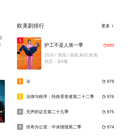
欧美剧排行
更多

结
1
剧
护工不是人第一季
999

2026 / 英国 / 喜剧,科幻,欧美
状态：全6集
冷
978
2

法律与秩序：特殊受害者第二十二季
976
3

无声的证言第二十九季
975
4

0
传奇办公室：中央情报第二季
974
5
