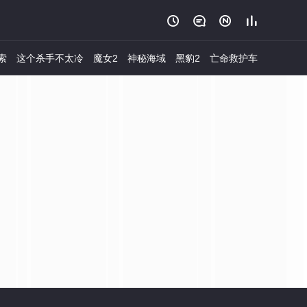




索
这个杀手不太冷
魔女2
神秘海域
黑豹2
亡命救护车