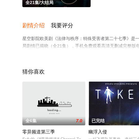
全21集/大结局
剧情介绍
我要评分
星空影院欧美剧《法律与秩序：特殊受害者第二十七季》是一
局剧情已揭晓（全21集），手机免费观看高清无删减完整版
情网等平台了解。
猜你喜欢
全6集
7.0
已完结
零异频道第三季
幽浮入侵