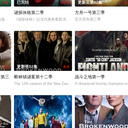
3.0
已完结
10.0
更新至第02集
5.
谜探休格第二季
方舟一号第三季
ols在被迫接受“净化”后幸存下来，但记忆却已丧失，而
《谜探休格》以当代视角重新演绎了文学、电影和电视史上最受欢迎
官方宣布第三季
1.0
更新至02集
6.0
更新至02集
10.
活第三
断林镇谜案第十二季
战斗之地第一季
The 12th season of the New Zealand drama se
A disgraced boxing champion is 
on 2, Netflix h