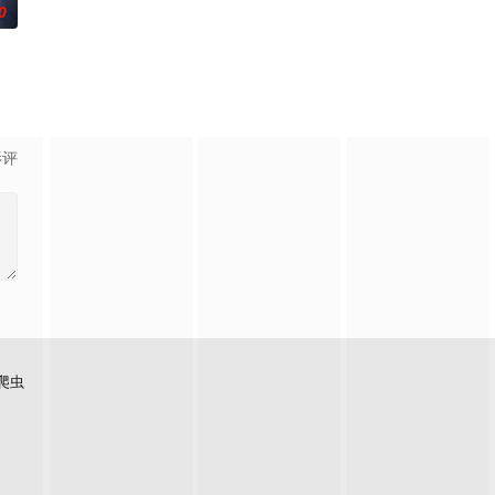
0
影评
爬虫