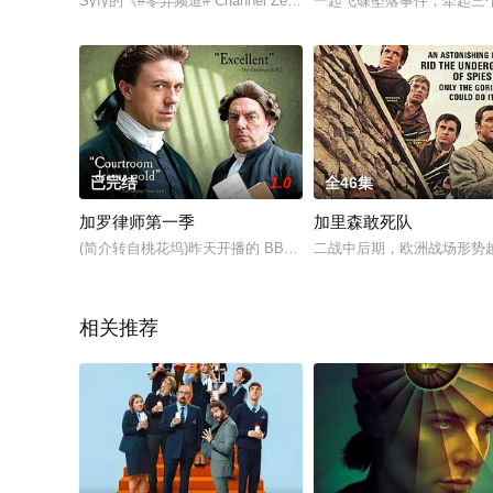
Syfy的《#零异频道# Channel Zero》早已续订第三及第四季，
一起飞碟坠落事件，牵起三
已完结
1.0
全46集
加罗律师第一季
加里森敢死队
(简介转自桃花坞)昨天开播的 BBC 2009年新剧 Garrow’s Law: Ta
二战中后期，欧洲战场形势
相关推荐