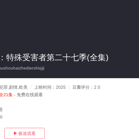
：特殊受害者第二十七季(全集)
shouhaizhediershiqiji
犯罪,剧情,欧美
上映时间：
2025
豆瓣评分：
2.0
全21集
- 免费在线观看
塔
20
极速观看
