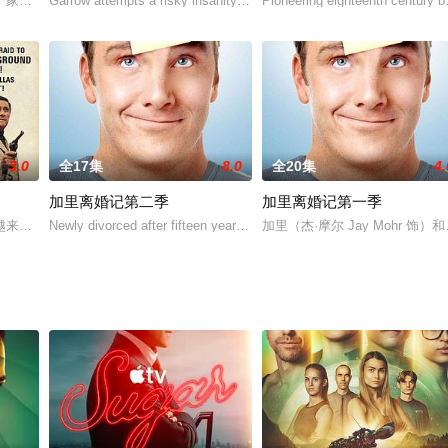
而电视台公布
个家族、四代人绵亘半个世纪的恩怨和悲欢离合。从此，他们的命运被
Garrow attempts a risky insanity defense on
Pioneering eighteenth century ba
3.0
全17集
8.0
全20集
4.
加里离婚记第二季
加里离婚记第一季
越来越危急，美国陆军情报部加里森中尉接手了一只由杀人犯、骗子、
Newly divorced after fifteen years of marri
加里（杰·摩尔 Jay Mohr 饰）和