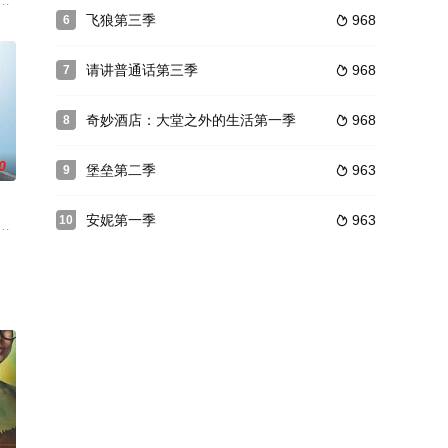
rrister Wil
飞狼第三季
968
6

请讲普通话第三季
968
7

奇妙酒店：大堂之外的生活第一季
968
8

0
堡垒第二季
963
9

安妮第一季
963
10

妻子艾莉森（宝拉·马歇尔 Paula Mars