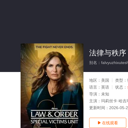
法律与秩序
别名：falvyuzhixuteshu
地区：
美国
类型：
语言：
英语
状态：
导演：
未知
主演：
玛莉丝卡·哈吉
更新时间：
2026-05-
在线观看
