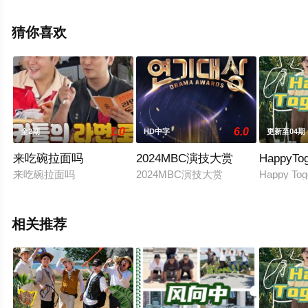
目就上星空影视，更多相关信息可移步至豆瓣综艺、电视
猫或剧情网等平台了解。
猜你喜欢
1.0
6.0
全2期
HD中字
更新至04期
来吃碗拉面吗
2024MBC演技大赏
HappyT
来吃碗拉面吗
2024MBC演技大赏
Happy T
相关推荐