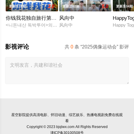
3.0
5.0
更新至10期
更新至02期
更新至04期
你钱我花独自旅行第五季
风向中
HappyT
<니돈내산 독박투어>의 3번째 시즌 - 이번에는 유럽이다!! &qu
风向中
Happy T
影视评论
共
0
条 “2025偶像运动会” 影评
星空影院
提供高清电影、怀旧动漫、综艺娱乐、热播电视剧免费在线观
看
Copyright © 2023 bjqlwx.com All Rights Reserved
津ICP备30100508号