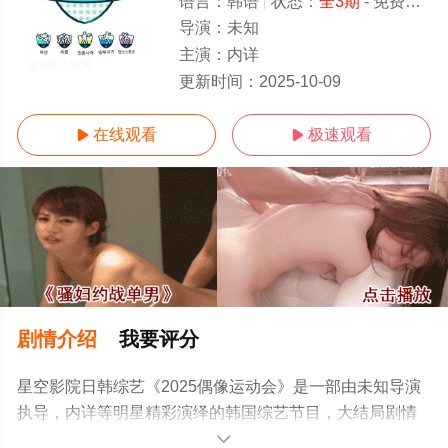
语言：
韩语
状态：
全3期
- 免费在线观看
导演：
未知
主演：
内详
全3期/大结局
更新时间：
2025-10-09
在线观看
极速观看


剧情介绍
我要评分
星空影院日韩综艺《2025偶像运动会》是一部由未知导演
执导，内详等明星精彩演绎的韩国综艺节目，大结局剧情
已揭晓（全3期），手机免费观看高清无删减完整版综艺节
