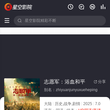






志愿军：浴血和平
分享

别名：zhiyuanjunyuxueheping
大陆
历史,战争,剧情
2025
7.0