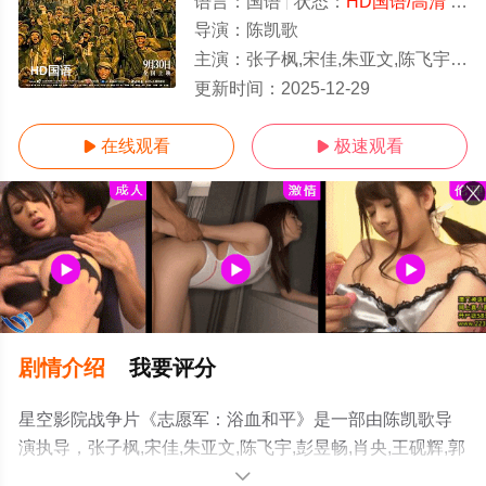
语言：
国语
状态：
HD国语/高清
- 免费在线观看
导演：
陈凯歌
主演：
张子枫,宋佳,朱亚文,陈飞宇,彭昱畅,肖央,王砚辉,郭涛,王传君,周政杰,张宥
HD国语
更新时间：
2025-12-29
在线观看
极速观看


剧情介绍
我要评分
星空影院战争片《志愿军：浴血和平》是一部由陈凯歌导
演执导，张子枫,宋佳,朱亚文,陈飞宇,彭昱畅,肖央,王砚辉,郭
涛,王传君,周政杰,张宥浩,吴昊宸,王挺,郭晓东,李晨,杜江,冯
