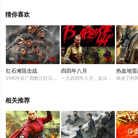
绍峰,闫妮,阿如那,曲禾,王雨甜,于谨维,王阳,张雪迎,刘军,朱
一龙,辛柏青,袁凯,梁靖康,于清斌等明星精彩演绎的大陆电
猜你喜欢
影，手机免费观看高清无删减完整版电影大全就上星空影
视，更多相关信息可移步至豆瓣电影、电视猫或剧情网等
平台了解。
4.0
6.0
HD
HD
HD
红石滩阻击战
四四年八月
热血地雷
1945年在广西黔江红石滩上，曾发生过一场以少胜多、以弱胜强
一九四四年八月，反法西斯战争进入
讲述了村
相关推荐