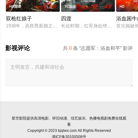
1.0
4.0
HD国语
TC国语
HD
双枪红娘子
四渡
浴血困牛
1938年，高胜男新婚之日，丈夫被日军残害，父辈亦遭屠戮。
长征时期，红军身处绝境。四渡赤水
首次揭秘
影视评论
共
0
条 “志愿军：浴血和平” 影评
星空影院
提供高清电影、怀旧动漫、综艺娱乐、热播电视剧免费在线观
看
Copyright © 2023 bjqlwx.com All Rights Reserved
津ICP备30100508号