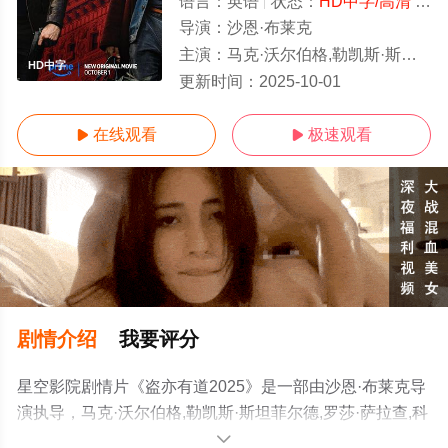
语言：
英语
状态：
HD中字/高清
- 免费在线观看
导演：
沙恩·布莱克
主演：
马克·沃尔伯格,勒凯斯·斯坦菲尔德,罗莎·萨拉查,科甘-迈克尔·凯,楚克武迪·
HD中字
更新时间：
2025-10-01
在线观看
极速观看


剧情介绍
我要评分
星空影院剧情片《盗亦有道2025》是一部由沙恩·布莱克导
演执导，马克·沃尔伯格,勒凯斯·斯坦菲尔德,罗莎·萨拉查,科
甘-迈克尔·凯,楚克武迪·武吉,纳特·沃尔夫,格瑞辰·摩尔,托马
