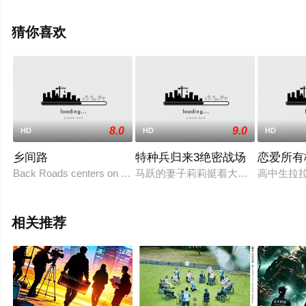
斯·简,托尼·夏尔赫布,赫米基·马德拉,亚历杭德罗·埃
达,Claire,Lovering,柴·汉森,Sebastian,Carr,尼克·拉塞
猜你喜欢
尔,Saskia,Archer,拜伦·科尔,Kat,Hoyos,艾娃·卡约菲丽
斯,Har等明星精彩演绎的其它电影，手机免费观看高清无删
减完整版电影大全就上星空影视，更多相关信息可移步至
豆瓣电影、电视猫或剧情网等平台了解。
8.0
9.0
HD
HD
HD
乡间路
特种兵归来3绝密战场
恋爱所有
Back Roads centers on a young man stuck in
马跃的妻子莉莉挺着大肚子，准备产
高中生拉
相关推荐