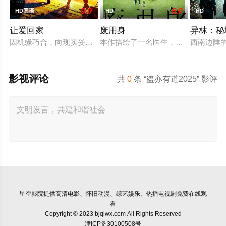
9.0
6.0
HD国语
HD
HD
让爱回家
废用身
异林：秘
因机缘巧合，向现实妥协的导演朱达仁萌生拍一部《河南人在北
本作描绘了一名医生，因一种围绕“废
西南边陲
影视评论
共
0
条 “盗亦有道2025” 影评
星空影院
提供高清电影、怀旧动漫、综艺娱乐、热播电视剧免费在线观
看
Copyright © 2023 bjqlwx.com All Rights Reserved
津ICP备30100508号