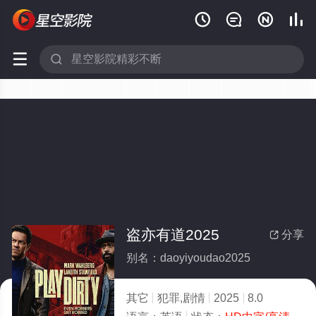






盗亦有道2025
分享

别名：daoyiyoudao2025
其它
犯罪,剧情
2025
8.0