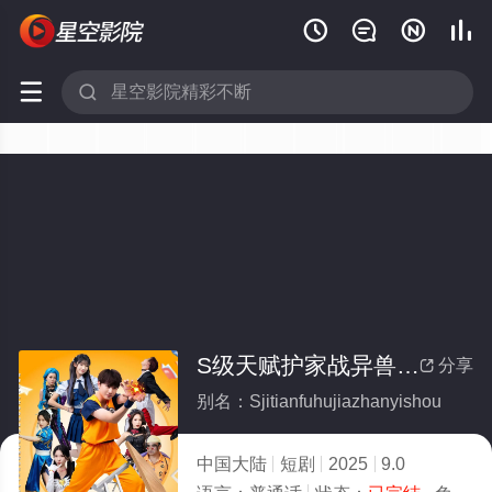






S级天赋护家战异兽(全集)
分享

别名：Sjitianfuhujiazhanyishou
中国大陆
短剧
2025
9.0