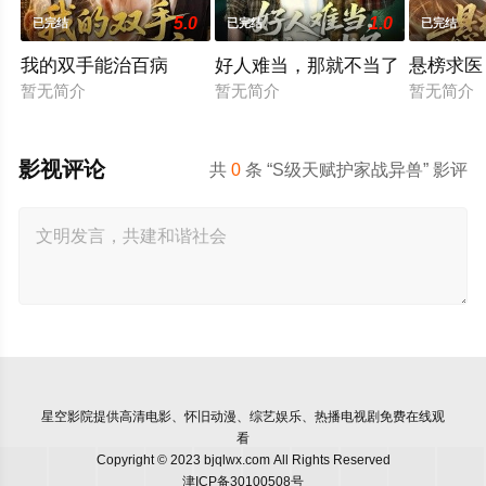
5.0
1.0
已完结
已完结
已完结
我的双手能治百病
好人难当，那就不当了
悬榜求医
暂无简介
暂无简介
暂无简介
影视评论
共
0
条 “S级天赋护家战异兽” 影评
星空影院
提供高清电影、怀旧动漫、综艺娱乐、热播电视剧免费在线观
看
Copyright © 2023 bjqlwx.com All Rights Reserved
津ICP备30100508号