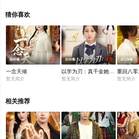
全集就上星空影视，更多相关信息可移步至豆瓣电视剧、
电视猫或剧情网等平台了解。
猜你喜欢
2.0
4.0
全60集
全86集
全128集
一念天倾
以学为刃：真千金她逆流直上
重回八零
暂无简介
暂无简介
暂无简介
相关推荐