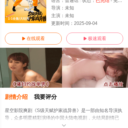
语言：
普通话
状态：
已完结
- 免费在线观看
导演：
未知
主演：
未知
1-1全集/大结局
更新时间：
2025-09-04
在线观看
极速观看


剧情介绍
我要评分
星空影院爽剧《S级天赋护家战异兽》是一部由知名导演执
导，众多明星精彩演绎的中国大陆电视剧，大结局剧情已
揭晓（1-1全集），手机免费观看高清无删减完整版电视剧
