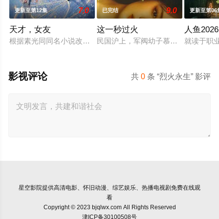
7.0
9.0
更新至第12集
已完结
更新至第06
天才，女友
这一秒过火
人鱼2026
根据素光同同名小说改编。江逾白长大以后，林知夏忽然对他说：
民国沪上，军阀幼子慕容清峄（张凌
就读于职
影视评论
共
0
条 “烈火永生” 影评
星空影院
提供高清电影、怀旧动漫、综艺娱乐、热播电视剧免费在线观
看
Copyright © 2023 bjqlwx.com All Rights Reserved
津ICP备30100508号