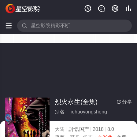






烈火永生(全集)
分享

别名：liehuoyongsheng
大陆
剧情,国产
2018
8.0