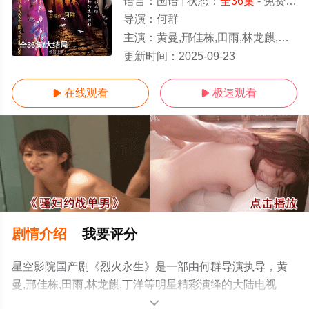
语言：
国语
状态：
全36集
- 免费在线观看
导演：
何群
主演：
黄曼,邢佳栋,田雨,林龙麒,丁洋
全36集/大结局
更新时间：
2025-09-23
在线观看
极速观看


剧情介绍
我要评分
星空影院国产剧《烈火永生》是一部由何群导演执导，黄
曼,邢佳栋,田雨,林龙麒,丁洋等明星精彩演绎的大陆电视
剧，大结局剧情已揭晓（全36集），手机免费观看高清无
