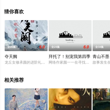
删减完整版电视剧全集就上星空影视，更多相关信息可移
步至豆瓣电视剧、电视猫或剧情网等平台了解。
猜你喜欢
6.0
6.0
全20集
全24集
全34集
夺天阙
拜托了！别宠我第四季
青山不墨
龙丘女修承颜的进阶礼上，被师哥承天强行要求与其双修，绝望
网络作家颜一一在寻找创作灵感时，意
故事发生
相关推荐