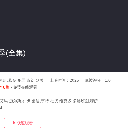
(全集)
喜剧,悬疑,犯罪,奇幻,欧美
上映时间：
2025
豆瓣评分：
1.0
全8集
- 免费在线观看
艾玛·迈尔斯,乔伊·桑迪,亨特·杜汉,维克多·多洛班图,穆萨·
04
极速观看
