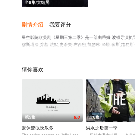
全8集/大结局
剧情介绍
我要评分
星空影院欧美剧《星期三第二季》是一部由蒂姆·波顿导演执导，詹
穆斯塔法,乔基·法默,史蒂夫·布西密,凯瑟琳·泽塔-琼斯,路易斯
·派佩,乔安娜·拉姆利,诺亚·泰勒,弗莱德·阿米森,坦迪·牛顿,L
剧，大结局剧情已揭晓（全8集），手机免费观看高清无删减
猫或剧情网等平台了解。
猜你喜欢
第5集
8.0
全6集
退休流氓欢乐多
洪水之后第一季