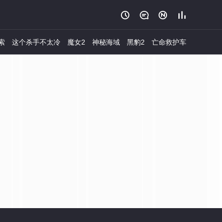




索
这个杀手不太冷
魔女2
神秘海域
黑豹2
亡命救护车