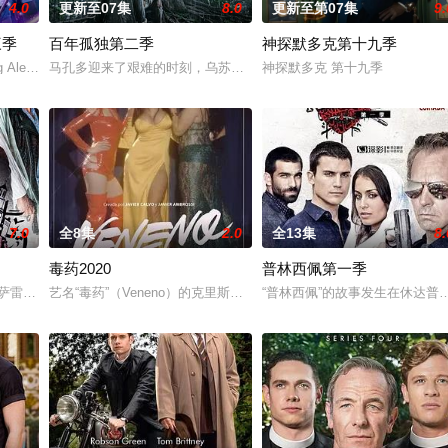
4.0
更新至07集
8.0
更新至第07集
9.
三季
百年孤独第二季
神探默多克第十九季
g Alex at t
马孔多迎来了艰难的时刻，乌苏拉·伊瓜兰的诅咒成真，和平越来越难
神探默多克 第十九季
7.0
全8集
2.0
全13集
8.
毒药2020
普林西佩第一季
在这里”的广告牌之后，她的
斯·冈萨雷斯,伊巴·阿布克,何塞·科罗纳多,鲁本·科尔达达,斯塔尼·科佩,波·杜
艺名“毒药”（Veneno）的克里斯蒂娜·奥尔蒂斯（Cristina Ortiz）是西
“普林西佩”的故事发生在休达