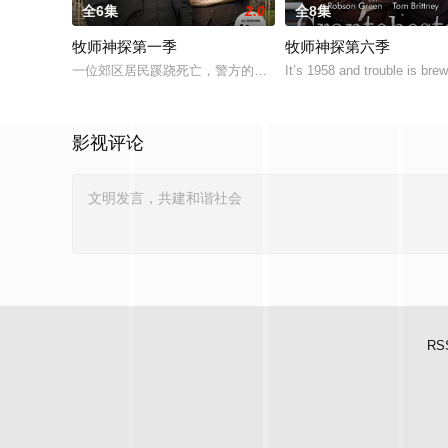
全6集
2.0
全8集
牧师神探第一季
牧师神探第六季
一位郊区居民蹊跷死亡，警方的公开声明与事实不符，郊区牧师Sidney
It’s 1958 and trouble is bre
影视评论
RS