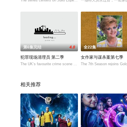
The series centers on Julio Lopez, a punk-a
一场特大洪水过后，一名身
第6集完结
4.0
全22集
犯罪现场清理员 第二季
女作家与谋杀案第七季
The UK’s favourite crime scene cleaner is b
The 7th Season rejoins Gol
相关推荐