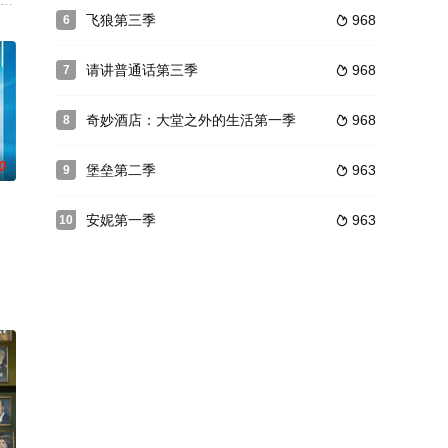
ild小说系列《侠探杰克 Jack Reach
飞狼第三季
968
6

请讲普通话第三季
968
7

奇妙酒店：大堂之外的生活第一季
968
8

0
堡垒第二季
963
9

安妮第一季
963
10
