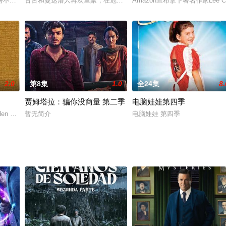
份不明的男子被发现死在地下停车场，警员乔安娜·马歇尔受命调查该
古古和曼达洛人再次重聚，在危险银河系团结盟友。
Amazon宣布拿下著名作家Lee Ch
2.0
第8集
1.0
全24集
8.
贾姆塔拉：骗你没商量 第二季
电脑娃娃第四季
den Globe winner
暂无简介
电脑娃娃 第四季