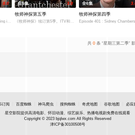
8.0
全6集
3.0
全6集
3.
牧师神探第五季
牧师神探第四季
 Chambers
wing in the Cam
《牧师神探》续订第5季。ITV和PBS Masterpiece联手打造，新季将
Episode 401 : Sidney Chambers 
共
0
条 “星期三第二季” 
S订阅
百度蜘蛛
神马爬虫
搜狗蜘蛛
奇虎地图
谷歌地图
必应
星空影院
提供高清电影、怀旧动漫、综艺娱乐、热播电视剧免费在线观看
Copyright © 2023 bjqlwx.com All Rights Reserved
津ICP备30100508号