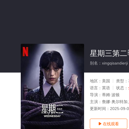
星期三第二季
别名：xingqisandierji
地区：
美国
类型：
语言：
英语
状态：
导演：
蒂姆·波顿
主演：
詹娜·奥尔特加,
更新时间：
2025-09-
在线观看
