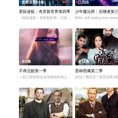
更新至第03集
6.0
已完结
星际迷航：奇异新世界第四季
少年魔法师：后继者第
《星际迷航：奇异新世界》已续订第四季。
Billie, still reeling from losin
全8集
10.0
全18集
不再沉默第一季
普林西佩第二季
一名17岁的学生在学校的外墙上挂了一块写着“小心：有强奸犯躲
2015 / 西班牙 / 亚历克