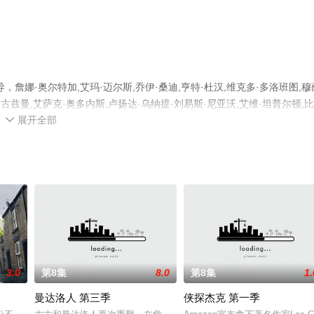
娜·奥尔特加,艾玛·迈尔斯,乔伊·桑迪,亨特·杜汉,维克多·多洛班图,穆
·古兹曼,艾萨克·奥多内斯,卢扬达·乌纳提·刘易斯·尼亚沃,艾维·坦普尔顿,
展开全部
ady,Gaga,克里斯托弗·洛伊德,海利·乔·奥斯蒙,等明星精彩演绎的美国电视

完整版电视剧全集就上星空影视，更多相关信息可移步至豆瓣电视剧、电
3.0
第8集
8.0
第8集
1.
曼达洛人 第三季
侠探杰克 第一季