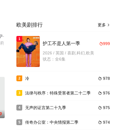
欧美剧排行
更多

萨·
1
比莉
护工不是人第一季
999

2026 / 英国 / 喜剧,科幻,欧美
视
状态：全6集
冷
978
2

法律与秩序：特殊受害者第二十二季
976
3

无声的证言第二十九季
975
4

0
传奇办公室：中央情报第二季
974
5
