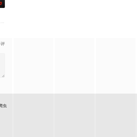
0
设定在1
attends a tal
影评
爬虫