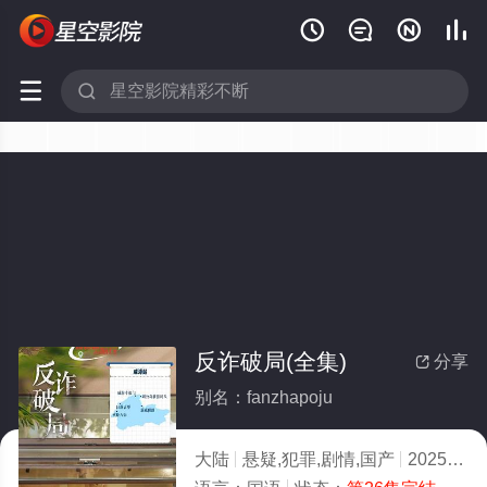






反诈破局(全集)
分享

别名：fanzhapoju
大陆
悬疑,犯罪,剧情,国产
2025
2.0