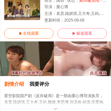
语言：
国语
状态：
第26集完结
- 免费在线观看
导演：
栗心博
主演：
袁昊,陆妍淇,王大奇,王屿,魏璐,李思博,张语格,林源,宋星翰,赖雨濛,郑中玉
第26集完结/大结局
更新时间：
2025-08-06
在线观看
极速观看


剧情介绍
我要评分
星空影院国产剧《反诈破局》是一部由栗心博导演执导，
袁昊,陆妍淇,王大奇,王屿,魏璐,李思博,张语格,林源,宋星翰,
赖雨濛,郑中玉,张潮,戚九洲,刘哲珲,陈宇星等明星精彩演绎
