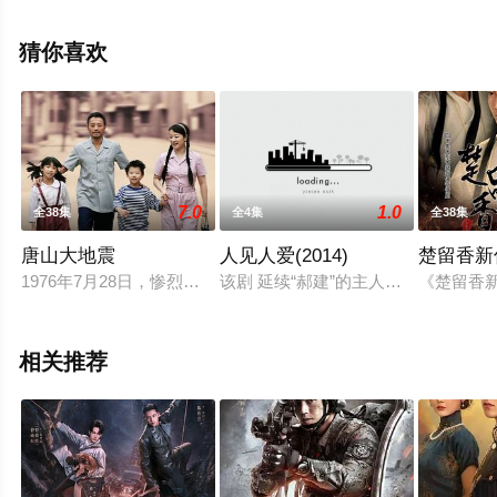
的大陆电视剧，大结局剧情已揭晓（第26集完结），手机
免费观看高清无删减完整版电视剧全集就上星空影视，更
猜你喜欢
多相关信息可移步至豆瓣电视剧、电视猫或剧情网等平台
了解。
7.0
1.0
全38集
全4集
全38集
唐山大地震
人见人爱(2014)
楚留香新
1976年7月28日，惨烈的大地震突袭唐山。一夜之间城市化作
该剧 延续“郝建”的主人公设定，为了
《楚留香
相关推荐