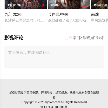
6.0
2.0
更新至18集
全36集
更新至13集
九门2026
兵自风中来
南戏
长沙风云再起之时，张启山（陈伟霆 饰）与吴老狗（曾舜晞 饰
该剧讲述了在396旅与陆军步兵学院
军阀混战
影视评论
共
0
条 “反诈破局” 影评
星空影院
提供高清电影、怀旧动漫、综艺娱乐、热播电视剧免费在线观
看
Copyright © 2023 bjqlwx.com All Rights Reserved
津ICP备30100508号