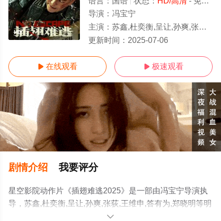
语言：
国语
状态：
HD/高清
- 免费在线观看
导演：
冯宝宁
主演：
苏鑫,杜奕衡,呈让,孙爽,张荻,王维申,答有为,郑晓明
HD
更新时间：
2025-07-06
在线观看
极速观看


剧情介绍
我要评分
星空影院动作片《插翅难逃2025》是一部由冯宝宁导演执
导，苏鑫,杜奕衡,呈让,孙爽,张荻,王维申,答有为,郑晓明等明
星精彩演绎的大陆电影，手机免费观看高清无删减完整版
