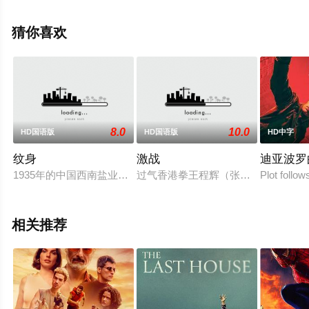
电影大全就上星空影视，更多相关信息可移步至豆瓣电
影、电视猫或剧情网等平台了解。
猜你喜欢
8.0
10.0
HD国语版
HD国语版
HD中字
纹身
激战
迪亚波罗
1935年的中国西南盐业重镇，帮派斗争不断，风云诡谲。 一位
过气香港拳王程辉（张家辉 饰），
Plot follow
相关推荐