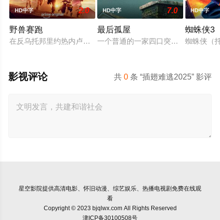
2.0
7.0
HD中字
HD中字
HD中字
野兽赛跑
最后孤屋
蜘蛛侠3
在反乌托邦里约热内卢废墟中，城市被阶级斗争撕裂，人们沉迷
一个普通的一家四口突遭诡异变故，被困
蜘蛛侠（托
影视评论
共
0
条 “插翅难逃2025” 影评
星空影院
提供高清电影、怀旧动漫、综艺娱乐、热播电视剧免费在线观
看
Copyright © 2023 bjqlwx.com All Rights Reserved
津ICP备30100508号