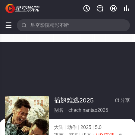






插翅难逃2025
分享

别名：chachinantao2025
大陆
动作
2025
5.0