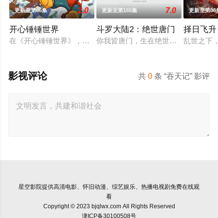
2.0
7.0
更新至第66集
更新至第165集
更新至第06
开心锤锤世界
斗罗大陆2：绝世唐门
择日飞升
在《开心锤锤世界》，生活着乐观善良的少年锤锤和他性格各异
你我皆唐门，生在绝世中——腾讯视
乱世之下
影视评论
共
0
条 “吞天记” 影评
星空影院
提供高清电影、怀旧动漫、综艺娱乐、热播电视剧免费在线观
看
Copyright © 2023 bjqlwx.com All Rights Reserved
津ICP备30100508号