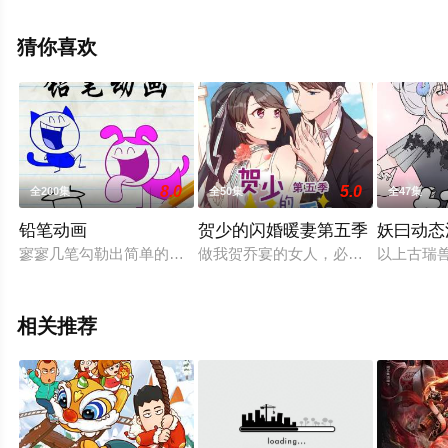
瓣动漫、电视猫或剧情网等平台了解。
猜你喜欢
8.0
5.0
全200集
全50集
全47集
铅笔动画
贺少的闪婚暖妻第五季
妖曰动态
寥寥几笔勾勒出简单的人物，剧情生动有趣，展现了铅笔人或悠
做我贺乔宴的女人，必须满足三个条
以上古瑞
相关推荐