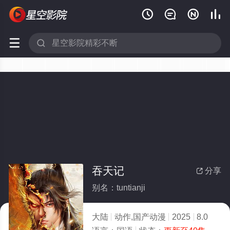






吞天记
分享

别名：tuntianji
大陆
动作,国产动漫
2025
8.0