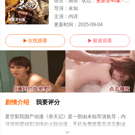
语言：
国语
状态：
更新至40集
- 免费在线观看
导演：
未知
主演：
内详
更新至40集
更新时间：
2025-09-04
在线观看
极速观看


剧情介绍
我要评分
星空影院国产动漫《吞天记》是一部由未知导演执导，内
详等明星精彩演绎的大陆动漫，手机免费观看高清无删减
完整版动漫全集就上星空影视，更多相关信息可移步至豆
