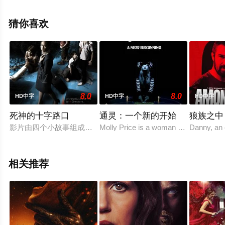
电影大全就上星空影视，更多相关信息可移步至豆瓣电
影、电视猫或剧情网等平台了解。
猜你喜欢
8.0
8.0
HD中字
HD中字
HD中字
死神的十字路口
通灵：一个新的开始
狼族之中
影片由四个小故事组成。因为车祸而行动不便的女孩通过短信与
Molly Price is a woman on the run, bu
Danny, an 
相关推荐