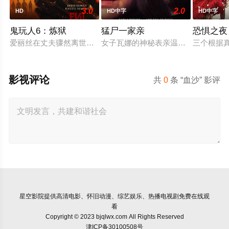
3.0
2.0
HD
HD中字
HD中字
鬼玩人6：炼狱
猛尸一家亲
恐惧之夜
爱丽丝在丈夫骤然离世后深陷悲痛，受邀前往公婆的乡间庄园暂
女子瓦娜的神秘表亲温思罗普突然仓
三个根据
影视评论
共
0
条 “血沙” 影评
星空影院
提供高清电影、怀旧动漫、综艺娱乐、热播电视剧免费在线观
看
Copyright © 2023 bjqlwx.com All Rights Reserved
津ICP备30100508号