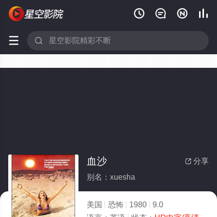






血沙
分享

别名：xuesha
美国
恐怖
1980
9.0