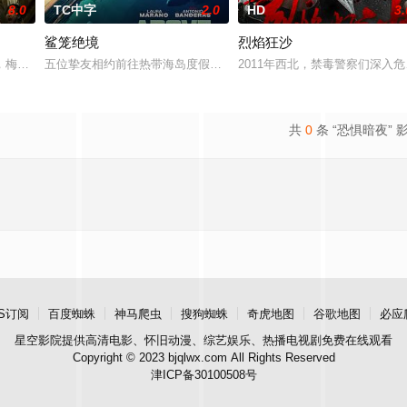
8.0
TC中字
2.0
HD
3.
鲨笼绝境
烈焰狂沙
庭急召其子叶护相见。叶护心知父
，梅尔在新加坡的特别行动组担任警察。这一次，他要对付的是黑帮，
五位挚友相约前往热带海岛度假，计划在碧蓝海域中体验刺激的鲨鱼
2011年西北，禁毒警察们深
共
0
条 “恐惧暗夜” 
S订阅
百度蜘蛛
神马爬虫
搜狗蜘蛛
奇虎地图
谷歌地图
必应
星空影院
提供高清电影、怀旧动漫、综艺娱乐、热播电视剧免费在线观看
Copyright © 2023 bjqlwx.com All Rights Reserved
津ICP备30100508号