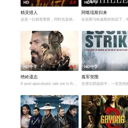
HD
2.0
HD中字
精灵猎人
阿喀琉斯归来
这是一位精英警察，同时也是精灵猎手。在调查一系列血腥谋杀
在宙斯与哈迪斯的协议下，
HD中字
9.0
HD中字
绝岭遗志
孤军突围
A post-apocalyptic tale set in the west Bal
在突出部战役中，一名负伤