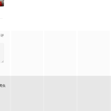
0
笼潜水，同时享受奢靡的派对
入危险境地，与毒贩展开了一场惊心动魄的较量。三年后，杨天追
影评
爬虫