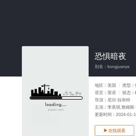
恐惧暗夜
别名：kongjuanye
地区：
美国
类型：
语言：
英语
状态：
导演：
尼尔·拉布特
主演：
李美琪,詹姆斯·卡
更新时间：
2024-01-
在线观看
