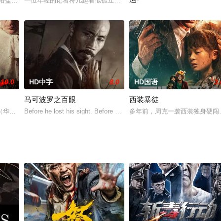
姆·尼森 饰演）在一生的罪恶
“浴盐毒品”大案后，与绑架警察家属为人质的毒贩展开生死与智慧的
一位年轻的记者将几起看似孤立的引人注目的死亡事件联系在一起，
该片改编自同名漫画，主人公花
10.0
HD中字
8.0
HD国语
3.
马可波罗之百眼
西装暴徒
士准备刺杀当今朝廷进行复辟，风
菲尼克斯 Joaquin Phoenix 饰）从士兵到
Before he lost his sight. Before he pledged
多年前，周克一袭西装独身硬闯