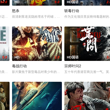
10.0
HD
9.0
HD国语
2.
怒杀
斩毒行动
案的过程中，他面临着来自超自然
年迈的阿喀琉斯被忒提斯从冥界释放至现代世界，他必须直面新世界的
前清刺客老吴隐姓埋名于药铺，却为守护单亲母女小茜和依依，被迫
作为文化项目里反映缉毒题材的电影
5.0
HD
1.0
HD国语
3.
毒战行动
宗师叶问2
的美军士兵被困在饱受战火摧残的比利时敌后，他凭借机智、训练和一
影片聚焦于新型毒品对青少年的危害，对社会秩序的破坏为主题，旨
五十年代香港官商沆瀣一气。英