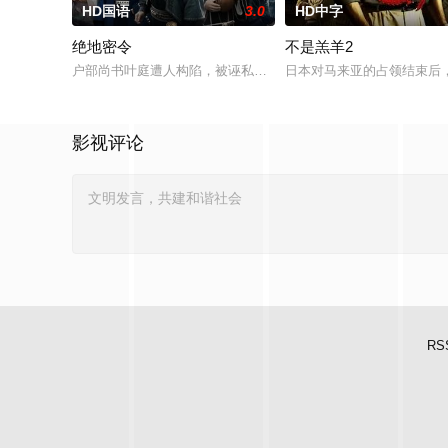
HD国语
3.0
HD中字
绝地密令
不是羔羊2
户部尚书叶庭遭人构陷，被诬私贪国库银两，身陷囹圄在即，叶
日本对马来亚的占领结束后
影视评论
RS