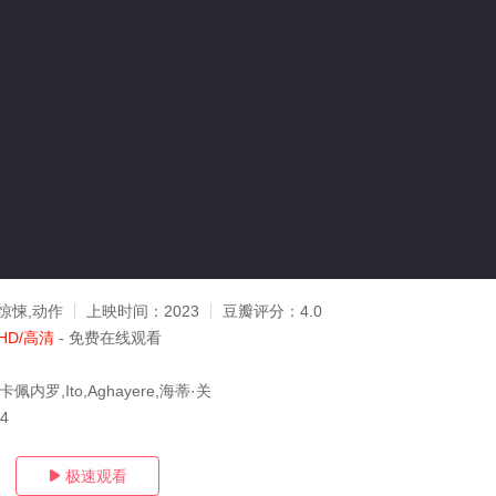
惊悚,动作
上映时间：
2023
豆瓣评分：
4.0
HD/高清
- 免费在线观看
佩内罗,Ito,Aghayere,海蒂·关
14
极速观看
