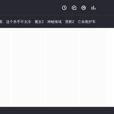




索
这个杀手不太冷
魔女2
神秘海域
黑豹2
亡命救护车