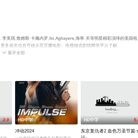
,詹姆斯·卡佩内罗,Ito,Aghayere,海蒂·关等明星精彩演绎的美国电
，更多相关信息可移步至豆瓣电影、电视猫或剧情网等平台了解。
展开全部

2.0
HD中字
6.0
HD中字
5.
冲动2024
东京复仇者2 血色万圣节篇-
运-