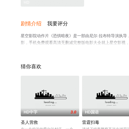
HD
剧情介绍
我要评分
星空影院动作片《恐惧暗夜》是一部由尼尔·拉布特导演执导，李美琪
影，手机免费观看高清无删减完整版电影大全就上星空影视
猜你喜欢
HD中字
3.0
HD国语
圣人营救
雷霆扫毒