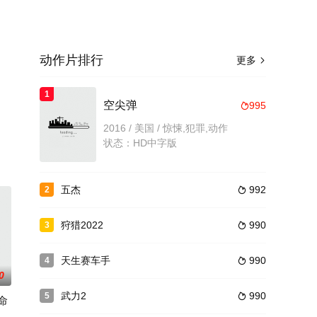
动作片排行
更多

1
空尖弹
995

2016 / 美国 / 惊悚,犯罪,动作
状态：HD中字版
五杰
992
2

狩猎2022
990
3

天生赛车手
990
4

0
武力2
990
5

命