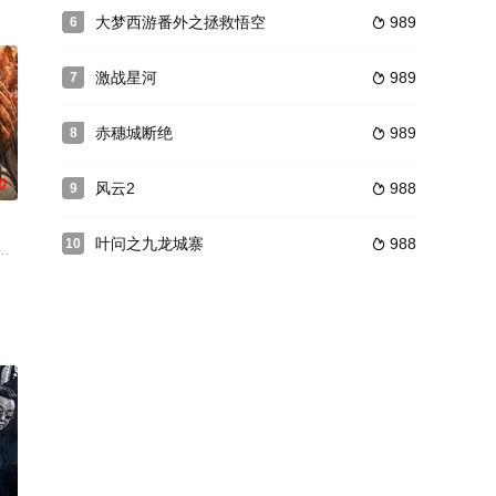
并被卷入了一个由媒体大亨、
大梦西游番外之拯救悟空
989
6

垣武道（北村匠海 饰）因被推下月台意外穿越到10年前，他为
激战星河
989
7

赤穗城断绝
989
8

0
风云2
988
9

叶问之九龙城寨
988
10

黑帮窝点，救出兄长巴诺，最终却被捕入狱。一晃多年，出狱后的