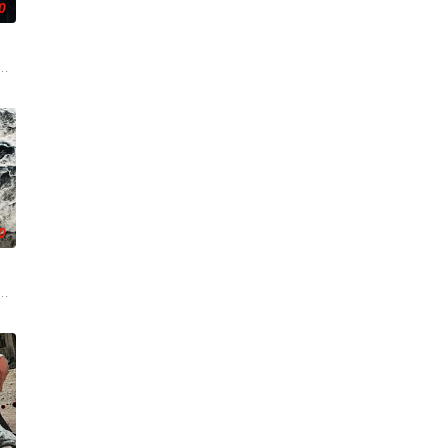
0
出手击杀黑帮一伙而暴露身份
《斩毒行动》以“枪战”、“战友情”、“卧底”、“父子情
0
在通过电影让观众意识到毒品
商勾结黑帮强拆工厂压榨劳工，叶问挺身仗义执言，遭多方联手构