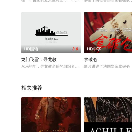
在一个偏远的爱尔兰村庄，一个有者伤害他人的杀手的芬巴人（连
讲述了缉毒警察高远在破获
HD国语
3.0
HD中字
龙门飞雪：寻龙教
拿破仑
永乐初年，寻龙教名册的组织者前朝将军李天明秘密集结有志人
影片讲述了法国皇帝拿破仑（华金·
相关推荐