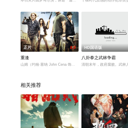
本功夫片由罗马导演，讲述「通臂拳」第三代传人万天行(侯朝声饰
千禧时代质感的动作犯罪类
正片
8.0
HD国语版
重逢
八卦拳之武林争霸
山姆（约翰·塞纳 John Cena 饰）和雷欧（伊桑·恩布里 Ethan Emb
清朝末年，政府腐败。武林
相关推荐