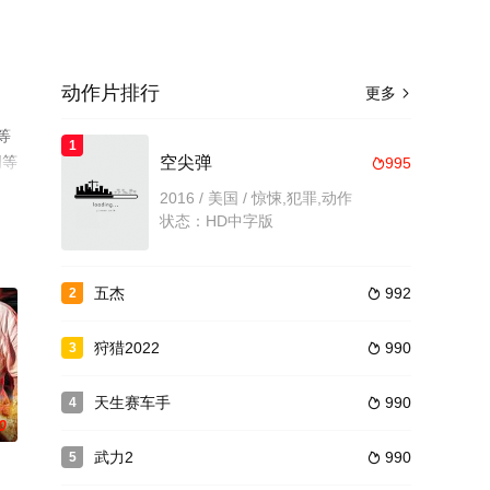
动作片排行
更多

等
1
网等
空尖弹
995

2016 / 美国 / 惊悚,犯罪,动作
状态：HD中字版
五杰
992
2

狩猎2022
990
3

天生赛车手
990
4

0
武力2
990
5
