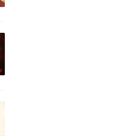
0
职业比赛。当富翁Fr
城市被阶级斗争撕裂，人们沉迷于血腥竞技。一位抵抗运动领袖为
0
队”临危受命，精英队长陈
灵猎手。在调查一系列血腥谋杀案的过程中，他面临着来自超自然