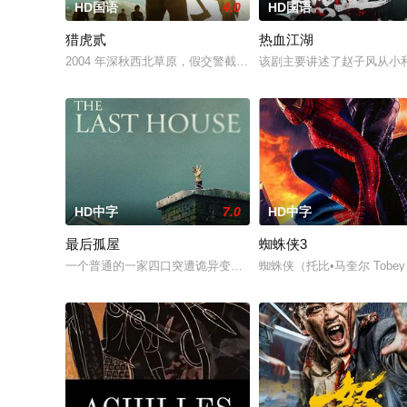
HD国语
4.0
HD国语
猎虎贰
热血江湖
2004 年深秋西北草原，假交警截停铜矿押运车，炸药破箱、两
该剧主要讲述了赵子风从小
HD中字
7.0
HD中字
最后孤屋
蜘蛛侠3
一个普通的一家四口突遭诡异变故，被困在自家房屋中超过 1000
蜘蛛侠（托比•马奎尔 Tobe