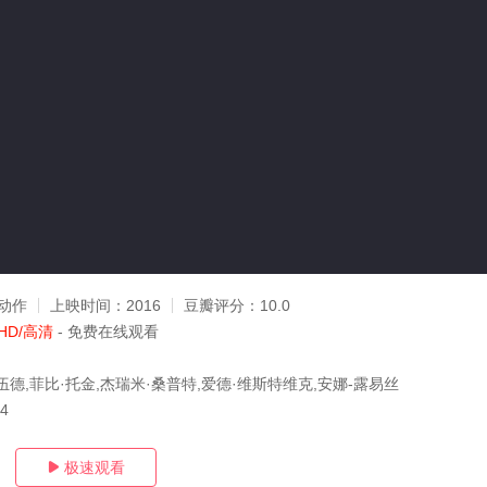
动作
上映时间：
2016
豆瓣评分：
10.0
HD/高清
- 免费在线观看
伍德,菲比·托金,杰瑞米·桑普特,爱德·维斯特维克,安娜-露易丝
04
极速观看
