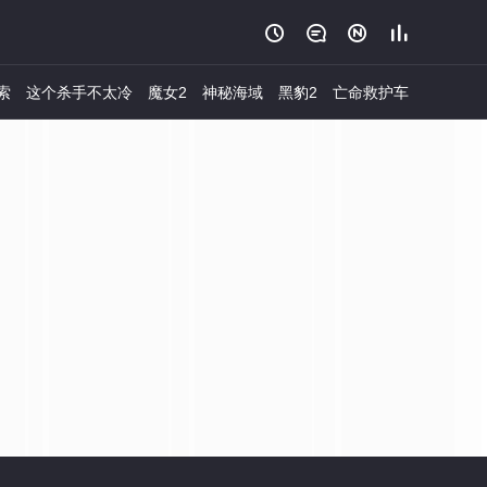




索
这个杀手不太冷
魔女2
神秘海域
黑豹2
亡命救护车