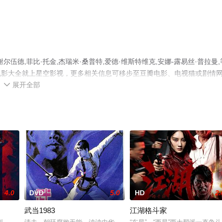
德,菲比·托金,杰瑞米·桑普特,爱德·维斯特维克,安娜-露易丝·普拉曼,
电影大全就上星空影视，更多相关信息可移步至豆瓣电影、电视猫或剧情
展开全部

4.0
DVD
5.0
HD
2.
武当1983
江湖格斗家