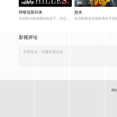
HD中字
10.0
HD
阿喀琉斯归来
怒杀
在宙斯与哈迪斯的协议下，年迈的阿喀琉斯被忒提斯从冥界释放
前清刺客老吴隐姓埋名于药
影视评论
RS