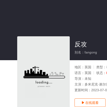
反攻
别名：fangong
地区：
英国
类型：
语言：
英国
状态：
导演：
未知
主演：
多米尼克·谢尔
更新时间：
2023-07-
在线观看
