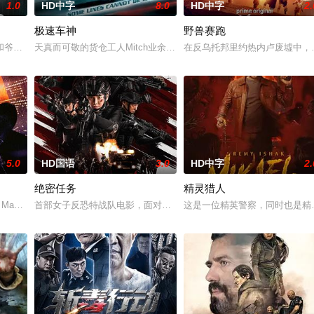
1.0
HD中字
8.0
HD中字
2.
极速车神
野兽赛跑
命陨灭，悍匪携枪遁入茫茫戈
和爷爷在乡下习武，长大后从乡野来到大城市寻找自己的一处立足之地
天真而可敬的货仓工人Mitch业余时是个赛车手，他一直的梦想是参加
在反乌托邦里约热内卢废墟中，
5.0
HD国语
3.0
HD中字
2.
绝密任务
精灵猎人
 天无法出门。在资源消耗
y Maguire 饰）在经历了重重考验之后，成为了人人
首部女子反恐特战队电影，面对恐怖主义恶势力，“最飒女子反恐特战
这是一位精英警察，同时也是精