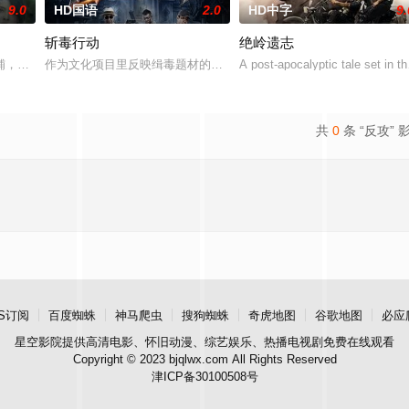
9.0
HD国语
2.0
HD中字
9.
斩毒行动
绝岭遗志
至现代世界，他必须直面新世界的
铺，却为守护单亲母女小茜和依依，被迫出手击杀黑帮一伙而暴露身份
作为文化项目里反映缉毒题材的电影《斩毒行动》以“枪战”、“战友情”、
A post-apocalyptic tale set in t
共
0
条 “反攻” 
S订阅
百度蜘蛛
神马爬虫
搜狗蜘蛛
奇虎地图
谷歌地图
必应
星空影院
提供高清电影、怀旧动漫、综艺娱乐、热播电视剧免费在线观看
Copyright © 2023 bjqlwx.com All Rights Reserved
津ICP备30100508号