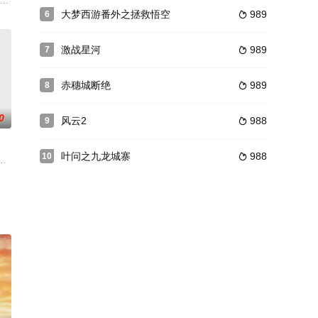
台寻衅，武当掌门陈伟（王晓
争斗不止，文淑和静恬误入两大帮派，姐妹反目。两大帮派话事
大梦西游番外之拯救悟空
989
6

激战星河
989
7

赤穗城断绝
989
8

0
风云2
988
9

叶问之九龙城寨
988
10

厂中执行任务，不料在此期间
林浩在与女儿林伊归国航班中，不幸遭遇飞机失控，飞机紧急迫降