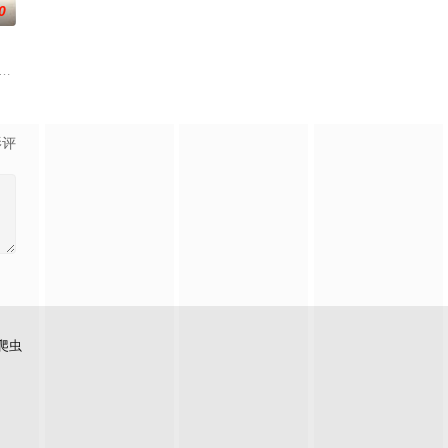
0
“卧底”、“父子情
he west Bal
影评
爬虫