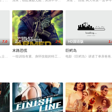
)与三位门徒王福春(惠天赐
型，奇葩刑警队长与背负杀父之仇的少年联手追缉重出江湖的杀人劫车
清未，朝廷腐败无能，泱泱中华令列强宰割。日本武士在中州摆开擂
“东星”、“西星”两大帮派一直
7.0
正片
2.0
HD国语版
1.
末路恐慌
巨鳄岛
ry
人士多喜以武会友，希望借此健我国人，强我中华。朝廷担心武林人士
一组训练有素、身怀技能的特工人员被派遣到一个已经隔绝的军用工
电影《巨鳄岛》讲述了单亲爸爸