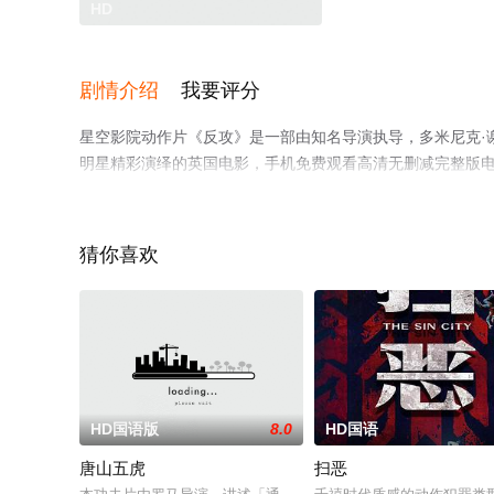
HD
剧情介绍
我要评分
星空影院动作片《反攻》是一部由知名导演执导，多米尼克·谢尔伍
明星精彩演绎的英国电影，手机免费观看高清无删减完整版
平台了解。
猜你喜欢
HD国语版
8.0
HD国语
唐山五虎
扫恶