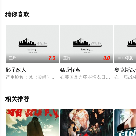
步至豆瓣电影、电视猫或剧情网等平台了解。
猜你喜欢
7.0
8.0
正片
正片
HD中字版
影子敌人
猛龙怪客
奥克斯战
严重剧透：冰（梁峥）是名女警，最大的志愿便是儆恶惩奸，谁
在美国暴力犯罪情况日益严重的七十年
在一场战
相关推荐