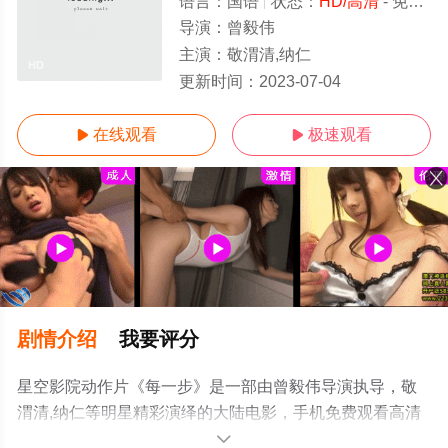
语言：
国语
状态：
HD/高清
- 免费在线观看
导演：
曾毅伟
主演：
敬渭清,纳仁
HD
更新时间：
2023-07-04
在线观看
极速观看


剧情介绍
我要评分
星空影院动作片《每一步》是一部由曾毅伟导演执导，敬
渭清,纳仁等明星精彩演绎的大陆电影，手机免费观看高清
无删减完整版电影大全就上星空影视，更多相关信息可移
