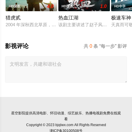
4.0
1.0
HD国语
HD国语
HD中字
猎虎贰
热血江湖
极速车神
2004 年深秋西北草原，假交警截停铜矿押运车，炸药破箱、两
该剧主要讲述了赵子风从小和爷爷在
天真而可敬
影视评论
共
0
条 “每一步” 影评
星空影院
提供高清电影、怀旧动漫、综艺娱乐、热播电视剧免费在线观
看
Copyright © 2023 bjqlwx.com All Rights Reserved
津ICP备30100508号