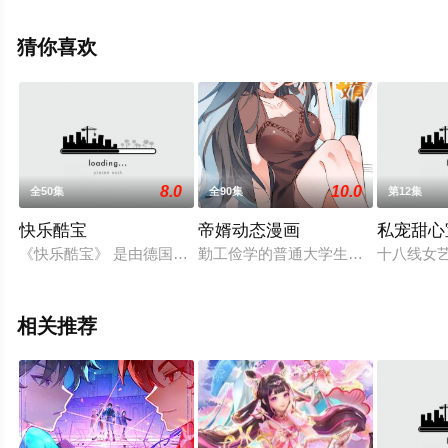
手机免费观看高清无删减完整版动漫全集就上星空影视，
更多相关信息可移步至豆瓣动漫、电视猫或剧情网等平台
猜你喜欢
了解。
8.0
10.0
全50集
全90集
第12集
快乐酷宝
帝婿动态漫画
私宠甜心
《快乐酷宝》 是由德国著名光学 品牌Bresser（宝视 德）携手
勤工俭学的普通大学生，莫名开启了“
十八线女
相关推荐