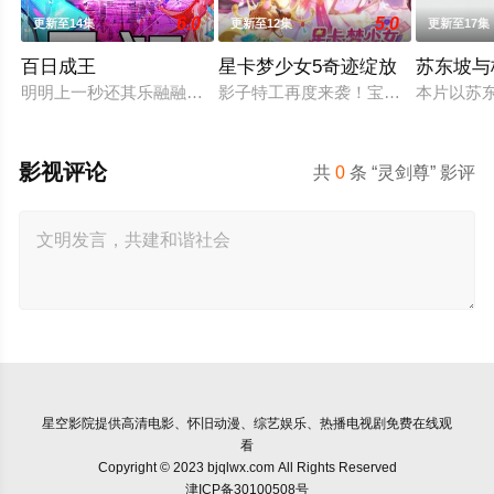
6.0
5.0
更新至14集
更新至12集
更新至17集
百日成王
星卡梦少女5奇迹绽放
苏东坡与
明明上一秒还其乐融融的餐厅，下一秒竟然血流成河……明明是
影子特工再度来袭！宝石族精灵竟然
本片以苏
影视评论
共
0
条 “灵剑尊” 影评
星空影院
提供高清电影、怀旧动漫、综艺娱乐、热播电视剧免费在线观
看
Copyright © 2023 bjqlwx.com All Rights Reserved
津ICP备30100508号