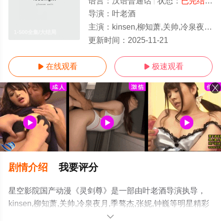
语言：
汉语普通话
状态：
已完结
- 
导演：
叶老酒
主演：
kinsen,柳知萧,关帅,冷泉夜月,季骜杰,张妮,钟巍
1-500全集/大结局
更新时间：
2025-11-21
在线观看
极速观看


剧情介绍
我要评分
星空影院国产动漫《灵剑尊》是一部由叶老酒导演执导，
kinsen,柳知萧,关帅,冷泉夜月,季骜杰,张妮,钟巍等明星精彩
演绎的中国大陆动漫，大结局剧情已揭晓（1-500全集），
