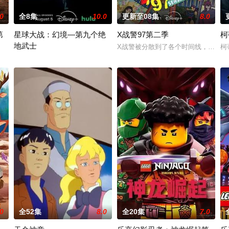
.0
全8集
10.0
更新至08集
8.0
第
星球大战：幻境—第九个绝
X战警97第二季
柯
地武士
小姐的带领下，佩奇一家看了很多
X战警被分散到了各个时间线，从过
柯
2季》是著名儿童动画系列《汪汪队立大功》的衍生剧。小砾和他的
该剧延续《星球大战：幻境》的世界观，见证绝地武士崭新篇章。
.0
全52集
8.0
全20集
7.0