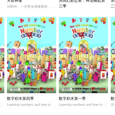
天命神童
乐高幻影忍者：神龙崛起第
乐
三季
二
布朗,约翰·迪·马吉欧,埃里克·
子在困难中进行历练，最终成为丛林之王的故事。故事中，小狮子辛
1895年，一对男女神童降世。两个孩子在同一时辰出生在上海西城某家
禁忌五人组强势回归，在全新乐高®幻
乐
.0
全30集
10.0
全15集
8.0
数字积木第四季
数字积木第一季
数
count with colo
Learning numbers and how to count with colo
Learning numbers and how to count wi
五