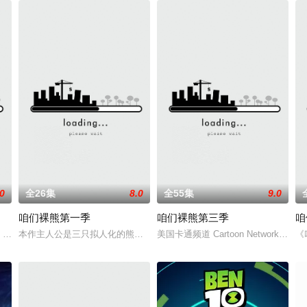
.0
全26集
8.0
全55集
9.0
咱们裸熊第一季
咱们裸熊第三季
咱
欢开心跳舞、想飞上蓝天和充满梦
e Bears. Season
本作主人公是三只拟人化的熊，分别是热血灰熊Grizzly（埃里克·埃德尔斯坦 
美国卡通频道 Cartoon Network 的《咱
《