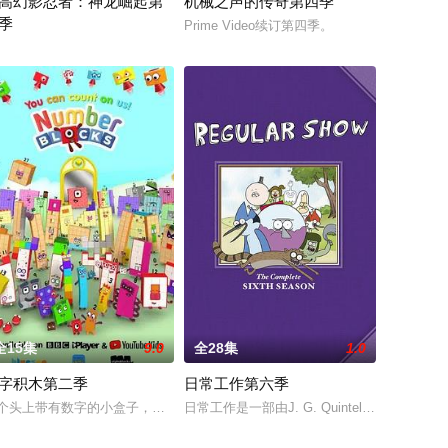
高幻影忍者：神龙崛起第
机械之声的传奇第四季
季
医院，他们的母亲在产
Prime Video续订第四季。
影忍者®：巨龙崛起第三季中，他们比以
高幻影忍者：神龙崛起 第二季
全15集
9.0
全28集
1.0
字积木第二季
日常工作第六季
th colo
个头上带有数字的小盒子，通过一系列生动的故事，给孩子们感性、形象的数
日常工作是一部由J. G. Quintel创作，在Cartoo