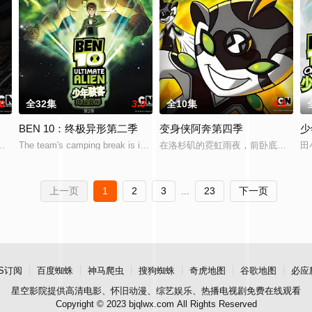
.0
全32集
3.0
全10集
4.0
BEN 10：终极异形第二季
变身侠阿奔第四季
少
了新的危机。他就是阿格果。阿格果的邪恶计划是要吸取五个独特异
The team's camping break is interrupted whe
在洛杉矶的霓虹雨夜，前卧底探员阿奔
田
上一页
1
2
3
...
23
下一页
S订阅
百度蜘蛛
神马爬虫
搜狗蜘蛛
奇虎地图
谷歌地图
必应
星空影院
提供高清电影、怀旧动漫、综艺娱乐、热播电视剧免费在线观看
Copyright © 2023 bjqlwx.com All Rights Reserved