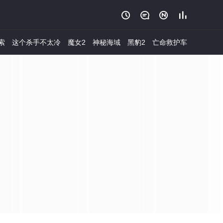




索
这个杀手不太冷
魔女2
神秘海域
黑豹2
亡命救护车