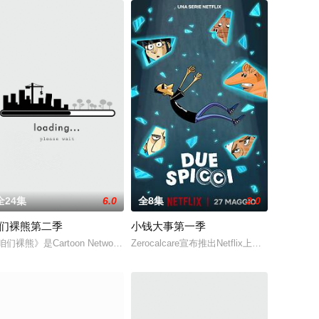
全24集
6.0
全8集
2.0
们裸熊第二季
小钱大事第一季
Eric
们裸熊》( We bare bea
咱们裸熊》是Cartoon Network于2015年7月推出的电视卡通，改编自Da
Zerocalcare宣布推出Netflix上的全新动