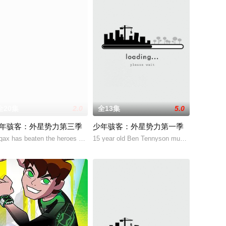
全20集
2.0
全13集
5.0
年骇客：外星势力第三季
少年骇客：外星势力第一季
，因为一个撞上地球的陨石而永远改变。从天而降的陨石带来
lgax has beaten the heroes of ten planets
15 year old Ben Tennyson must utilize the O