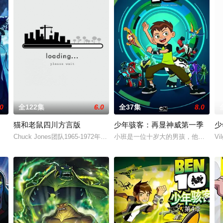
.0
全122集
6.0
全37集
8.0
猫和老鼠四川方言版
少年骇客：再显神威第一季
少
们是一群欲望勃发、可爱、年轻、
Chuck Jones团队1965-1972年间基于Hanna–Barbera在194
小班是一位十岁大的男孩，他的生活
Vi