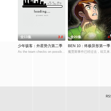
全13集
3.0
全20集
4
少年骇客：外星势力第二季
BEN 10：终极异形第一季
As the team checks on possible alien activi
魔贾斯事件已经过去，却又来
RS