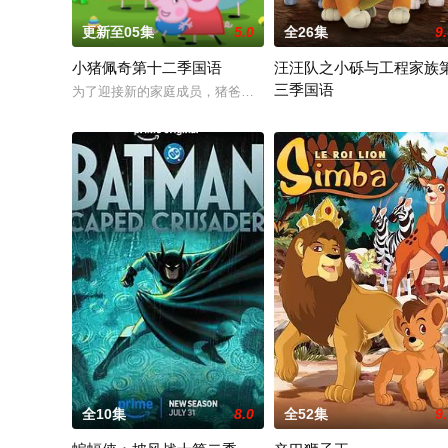
更新至05集
5.0
全26集
9
小猪佩奇第十二季国语
汪汪队之小砾与工程家族
三季国语
为了迎接新的家庭成员，猪爸爸和猪妈妈不得不准备搬家。在兔
《汪汪队之小砾与工程家族第
全10集
8.0
全52集
9