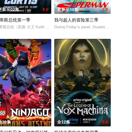
更新至02集
8.0
更新至08集
2.0
蒂斯总统第一季
我与超人的冒险第三季
去，到未来，而他们将在最脆弱的时间点遭遇袭击——如今，
蒂斯总统（凯斯·大卫 Keith David 配音）及其古怪的幕僚团队将共同应对那些
During Friday’s panel, Ouweleen also reveal
全20集
9.0
全12集
5.0