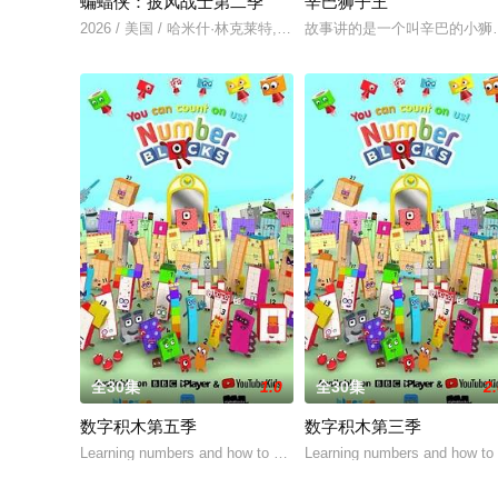
蝙蝠侠：披风战士第二季
辛巴狮子王
2026 / 美国 / 哈米什·林克莱特,米歇尔·C·博尼拉,克里斯托·乔伊·
故事讲的是一个叫辛巴的小狮
全30集
1.0
全30集
2
数字积木第五季
数字积木第三季
Learning numbers and how to count with colo
Learning numbers and how to 