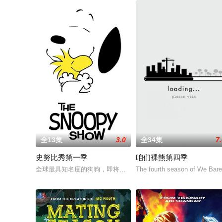
全13集
3.0
全34集
7
史努比秀第一季
咱们裸熊第四季
全球最具知名度的狗狗，即将成为镁光灯焦点！现在就和这只喜
The fourth season of We Bar