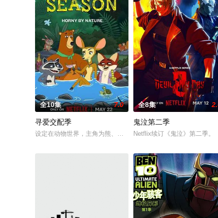
全10集
7.0
全8集
2
寻爱交配季
鬼泣第二季
设定在动物世界，主角为熊、浣熊、鹿、狐狸和别的动物们，它
Netflix续订《鬼泣》第二季。